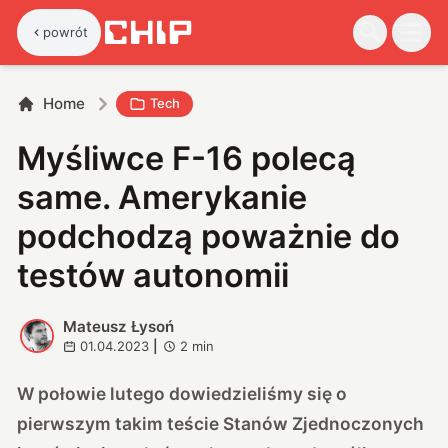
powrót
Home
Tech
Myśliwce F-16 polecą
same. Amerykanie
podchodzą poważnie do
testów autonomii
Mateusz Łysoń
M
01.04.2023
|
2
min
W połowie lutego dowiedzieliśmy się
o
pierwszym takim teście Stanów Zjednoczonych