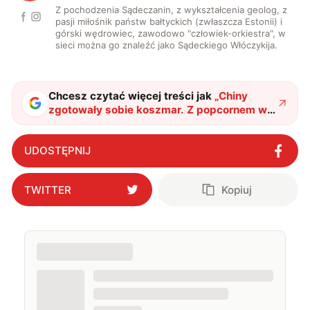
Z pochodzenia Sądeczanin, z wykształcenia geolog, z
pasji miłośnik państw bałtyckich (zwłaszcza Estonii) i
górski wędrowiec, zawodowo "człowiek-orkiestra", w
sieci można go znaleźć jako Sądeckiego Włóczykija.
Chcesz czytać więcej treści jak
„
Chiny
zgotowały sobie koszmar. Z popcornem w
rękach oglądamy upadek fotowoltaicznej
potęgi
"
?
UDOSTĘPNIJ
TWITTER
Kopiuj