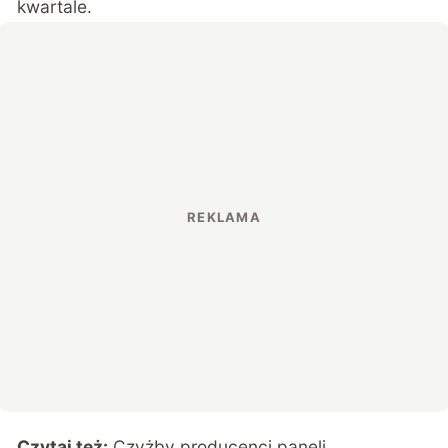
kwartale.
Czytaj też:
Czyżby producenci paneli