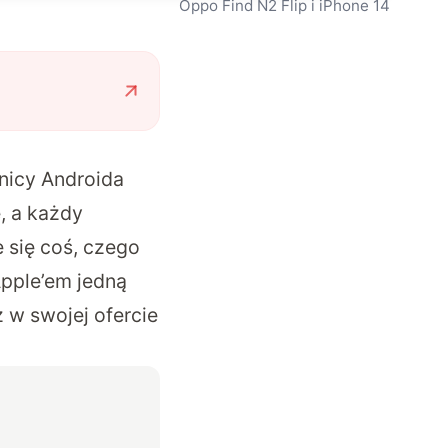
Oppo Find N2 Flip i iPhone 14
wnicy Androida
e, a każdy
 się coś, czego
Apple’em jedną
 w swojej ofercie