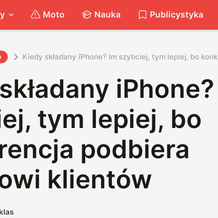
ty
Moto
Nauka
Publicystyka
Kiedy składany iPhone? Im szybciej, tym lepiej, bo kon
h
 składany iPhone?
ej, tym lepiej, bo
rencja podbiera
owi klientów
klas