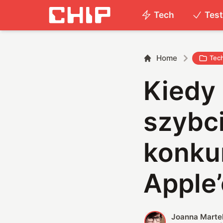
Tech
Tes
Home
Tec
Kiedy
szybci
konku
Apple’
Joanna Marte
J