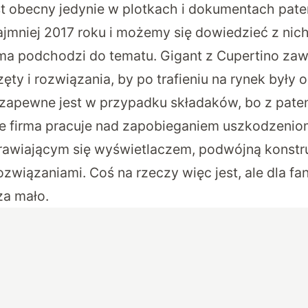
st obecny jedynie w plotkach i dokumentach pat
ajmniej 2017 roku i możemy się dowiedzieć z nich
ma podchodzi do tematu. Gigant z Cupertino za
zęty i rozwiązania, by po trafieniu na rynek były 
 zapewne jest w przypadku składaków, bo z pat
e firma pracuje nad
zapobieganiem uszkodzenio
awiającym się wyświetlaczem
,
podwójną konstr
związaniami. Coś na rzeczy więc jest, ale dla fa
za mało.