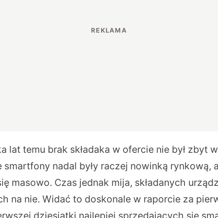
a lat temu brak składaka w ofercie nie był zbyt w
 smartfony nadal były raczej nowinką rynkową, a
y się masowo. Czas jednak mija, składanych urząd
ch na nie. Widać to doskonale w
raporcie za pier
ierwszej dziesiątki najlepiej sprzedających się s