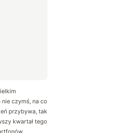
ielkim
 nie czymś, na co
zeń przybywa, tak
wszy kwartał tego
martfonów