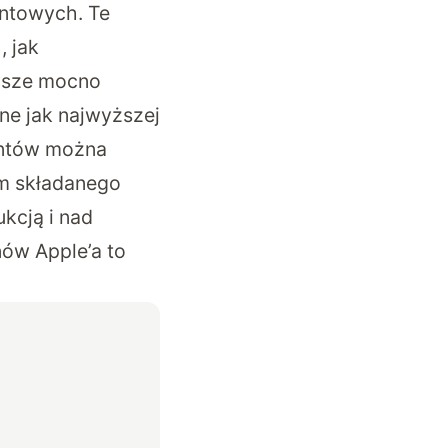
entowych. Te
, jak
wsze mocno
one jak najwyższej
entów można
m składanego
ukcją
i nad
nów Apple’a to