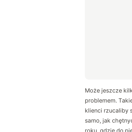
Może jeszcze kilk
problemem. Takie
klienci rzucalib
samo, jak chętny
roku
, gdzie do p