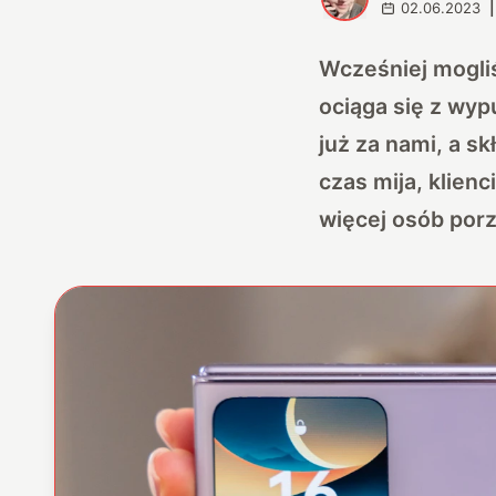
02.06.2023
|
Wcześniej mogliś
ociąga się z wy
już za nami, a sk
czas mija, klienc
więcej osób porz