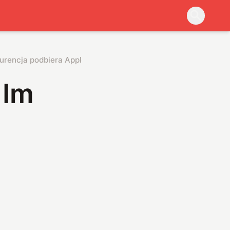
kurencja podbiera Apple’owi klientów
 Im