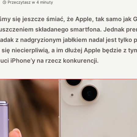
Przeczytasz w
4
minuty
my się jeszcze śmiać, że Apple, tak samo jak G
puszczeniem składanego smartfona. Jednak prem
ładak z nadgryzionym jabłkiem nadal jest tylko p
i się niecierpliwią, a im dłużej Apple będzie z t
uci iPhone’y na rzecz konkurencji.