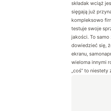
składak wciąż je
sięgają już przyn
kompleksowo fir
testuje swoje spr
jakości. To samo
dowiedzieć się, ż
ekranu
,
samonapr
wieloma innymi ro
„coś” to niestety 