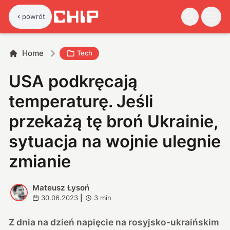
powrót
Home
Tech
USA podkręcają
temperaturę. Jeśli
przekażą tę broń Ukrainie,
sytuacja na wojnie ulegnie
zmianie
Mateusz Łysoń
M
30.06.2023
|
3
min
Z dnia na dzień napięcie na rosyjsko-ukraińskim