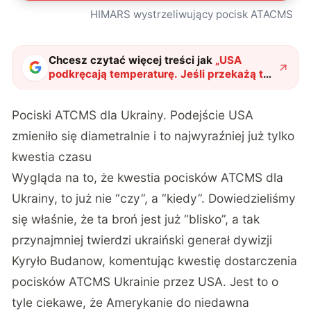
HIMARS wystrzeliwujący pocisk ATACMS
Chcesz czytać więcej treści jak
„
USA
podkręcają temperaturę. Jeśli przekażą tę
broń Ukrainie, sytuacja na wojnie ulegnie
zmianie
"
?
Pociski ATCMS dla Ukrainy. Podejście USA
zmieniło się diametralnie i to najwyraźniej już tylko
kwestia czasu
Wygląda na to, że kwestia pocisków ATCMS dla
Ukrainy, to już nie “czy”, a “kiedy”.
Dowiedzieliśmy
się
właśnie, że ta broń jest już “blisko”, a tak
przynajmniej
twierdzi
ukraiński generał dywizji
Kyryło Budanow, komentując kwestię dostarczenia
pocisków ATCMS Ukrainie przez USA. Jest to o
tyle ciekawe, że Amerykanie do niedawna