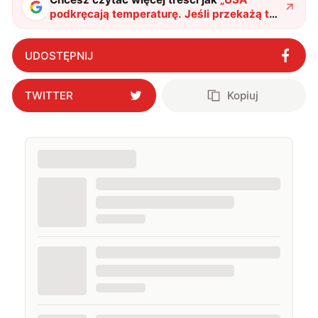
podkręcają temperaturę. Jeśli przekażą tę
broń Ukrainie, sytuacja na wojnie ulegnie
zmianie
"
?
UDOSTĘPNIJ
TWITTER
Kopiuj