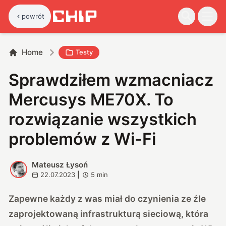
powrót
Home
Testy
Sprawdziłem wzmacniacz
Mercusys ME70X. To
rozwiązanie wszystkich
problemów z Wi-Fi
Mateusz Łysoń
M
22.07.2023
|
5
min
Zapewne każdy z was miał do czynienia ze źle
zaprojektowaną infrastrukturą sieciową, która