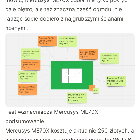
całe piętro, ale też znaczną część ogrodu, nie
radząc sobie dopiero z najgrubszymi ścianami
nośnymi.
Test wzmacniacza Mercusys ME70X –
podsumowanie
Mercusys ME70X kosztuje aktualnie 250 złotych, a
więc nieco więcej, niż podstawowy router Wi-Fi 6.