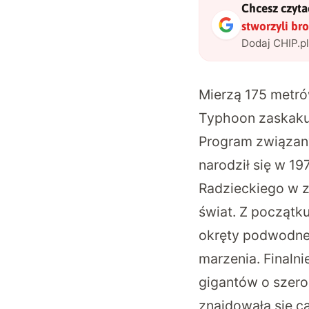
Chcesz czytać
stworzyli bro
Dodaj CHIP.p
Mierzą 175 metró
Typhoon zaskaku
Program związan
narodził się w 1
Radzieckiego w za
świat. Z początk
okręty podwodne, 
marzenia. Finaln
gigantów o szero
znajdowała się ca