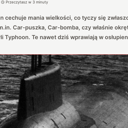
Przeczytasz w
3
minuty
 cechuje mania wielkości, co tyczy się zwłaszc
m.in.
Car-puszka
, Car-bomba, czy właśnie okr
yli Typhoon. Te nawet dziś wprawiają w osłupien