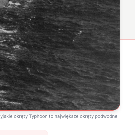
yjskie okręty Typhoon to największe okręty podwodne