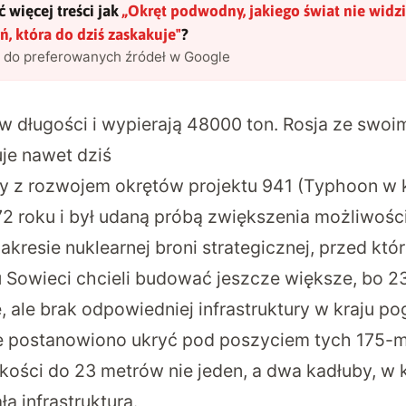
 więcej treści jak
„
Okręt podwodny, jakiego świat nie widzi
ń, która do dziś zaskakuje
"
?
l do preferowanych źródeł w Google
w długości i wypierają 48000 ton. Rosja ze swoi
je nawet dziś
y z rozwojem okrętów projektu 941 (Typhoon w
972 roku i był udaną próbą zwiększenia możliwośc
kresie nuklearnej broni strategicznej, przed któr
u Sowieci chcieli budować jeszcze większe, bo 
ale brak odpowiedniej infrastruktury w kraju po
ie postanowiono ukryć pod poszyciem tych 175
kości do 23 metrów nie jeden, a dwa kadłuby, w 
ła infrastruktura.