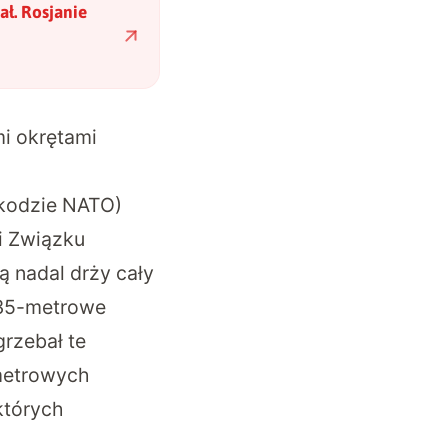
ał. Rosjanie
mi okrętami
 kodzie NATO)
i Związku
ą nadal drży cały
235-metrowe
grzebał te
-metrowych
których