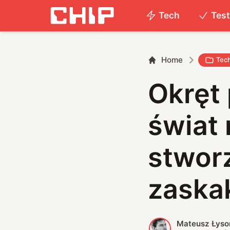
Tech
Tes
Home
Tec
Okręt
świat 
stworz
zaska
Mateusz Łyso
M