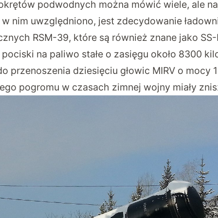
h okrętów podwodnych można mówić wiele, ale n
 w nim uwzględniono, jest zdecydowanie ładowni
cznych RSM-39, które są również znane jako SS-
 pociski na paliwo stałe o zasięgu około 8300 ki
o przenoszenia dziesięciu głowic MIRV o mocy 1
rnego pogromu w czasach zimnej wojny miały zni