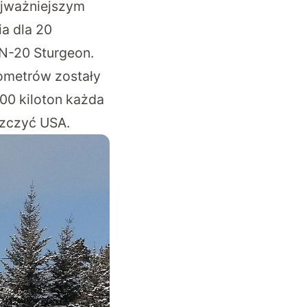
ajważniejszym
a dla 20
N-20 Sturgeon.
lometrów zostały
00 kiloton każda
szczyć USA.