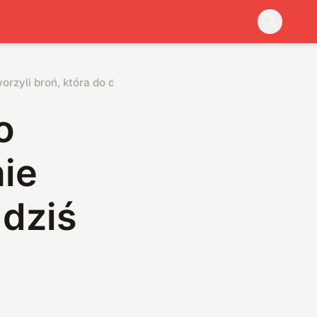
orzyli broń, która do dziś zaskakuje
o
nie
 dziś