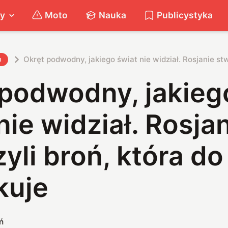
ty
Moto
Nauka
Publicystyka
Okręt podwodny, jakiego świat nie widział. Rosjanie stw
h
 podwodny, jakieg
nie widział. Rosja
yli broń, która do
kuje
ń