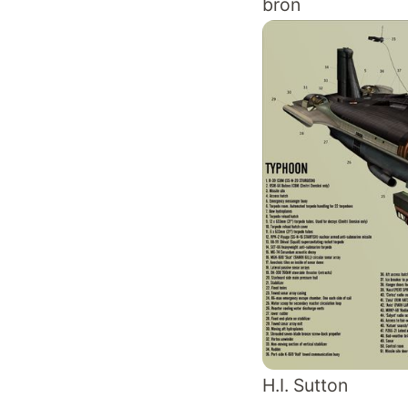
broń
H.I. Sutton