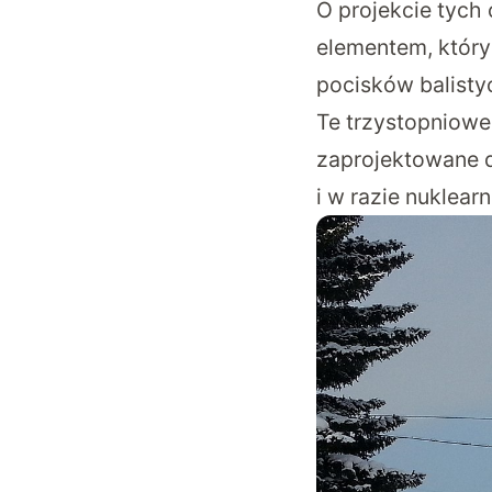
O projekcie tyc
elementem, który
pocisków balisty
Te trzystopniowe
zaprojektowane d
i w razie nuklea