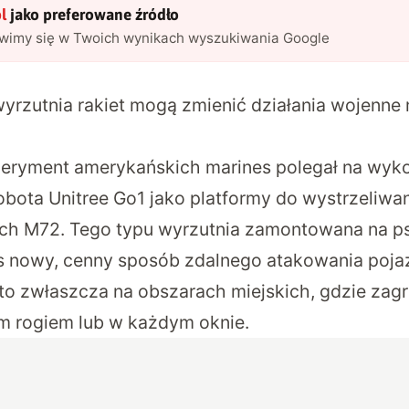
l
jako preferowane źródło
awimy się w Twoich wynikach wyszukiwania Google
wyrzutnia rakiet mogą zmienić działania wojenne
peryment
amerykańskich marines polegał na wyko
bota Unitree Go1 jako platformy do wystrzeliwan
ch M72. Tego typu wyrzutnia zamontowana na p
s nowy, cenny sposób zdalnego atakowania poj
to zwłaszcza na obszarach miejskich, gdzie zag
m rogiem lub w każdym oknie.