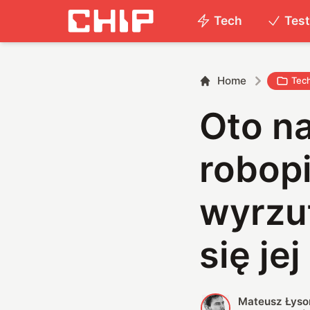
Tech
Tes
Home
Tec
Oto n
robopi
wyrzut
się je
Mateusz Łyso
M