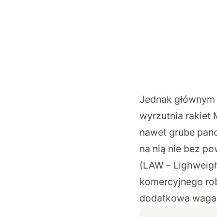
Jednak głównym 
wyrzutnia rakiet
nawet grube panc
na nią nie bez po
(LAW – Lighweigh
komercyjnego rob
dodatkowa waga w