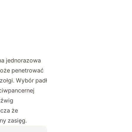
na jednorazowa
 może penetrować
zołgi. Wybór padł
eciwpancernej
dźwig
zcza że
ny zasięg.