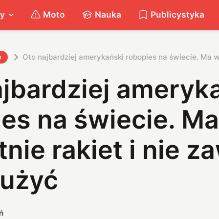
ty
Moto
Nauka
Publicystyka
Oto najbardziej amerykański robopies na świecie. Ma wy
h
ajbardziej ameryk
es na świecie. Ma
nie rakiet i nie 
j użyć
ń