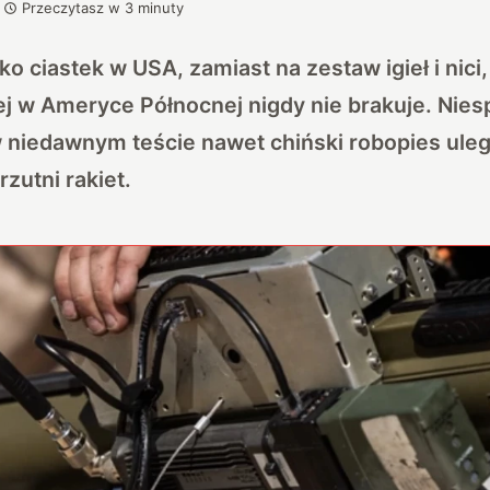
Przeczytasz w
3
minuty
ko ciastek w USA, zamiast na zestaw igieł i nic
rej w Ameryce Północnej nigdy nie brakuje. Niesp
w niedawnym teście nawet chiński robopies uleg
rzutni rakiet.