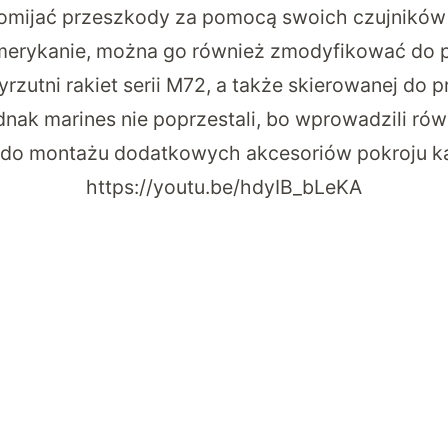
 omijać przeszkody za pomocą swoich czujników 
merykanie, można go również zmodyfikować do p
rzutni rakiet serii M72, a także skierowanej do
dnak marines nie poprzestali, bo wprowadzili ró
 do montażu dodatkowych akcesoriów pokroju ka
https://youtu.be/hdyIB_bLeKA