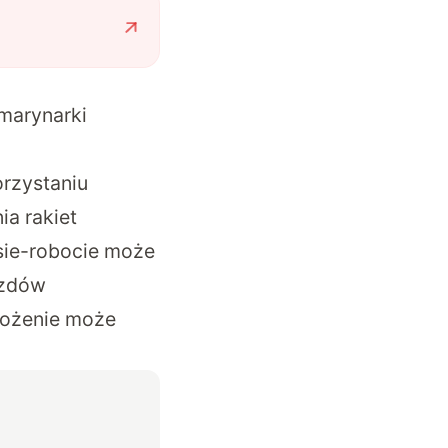
 marynarki
rzystaniu
ia rakiet
sie-robocie może
azdów
rożenie może