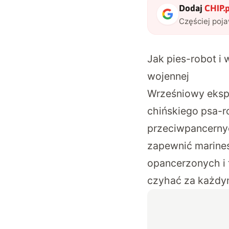
Dodaj
CHIP.p
Częściej poj
Jak pies-robot i 
wojennej
Wrześniowy
eks
chińskiego psa-ro
przeciwpancerny
zapewnić marine
opancerzonych i 
czyhać za każdy