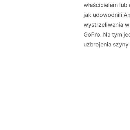
właścicielem lub
jak udowodnili A
wystrzeliwania wy
GoPro. Na tym je
uzbrojenia szyny