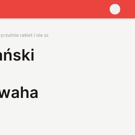
rzutnie rakiet i nie zawaha się jej użyć
ański
zawaha