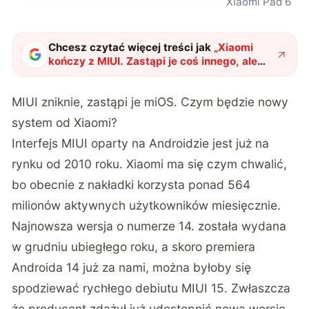
Xiaomi Pad 6
Chcesz czytać więcej treści jak
„
Xiaomi
kończy z MIUI. Zastąpi je coś innego, ale
czy lepszego?
"
?
MIUI zniknie, zastąpi je miOS. Czym będzie nowy
system od Xiaomi?
Interfejs MIUI oparty na Androidzie jest już na
rynku od 2010 roku. Xiaomi ma się czym chwalić,
bo obecnie z nakładki korzysta ponad 564
milionów aktywnych użytkowników miesięcznie.
Najnowsza wersja o numerze 14. została wydana
w grudniu ubiegłego roku, a skoro premiera
Androida 14 już za nami, można byłoby się
spodziewać rychłego debiutu MIUI 15. Zwłaszcza
że producent zdążył już udostępnić nową wersję