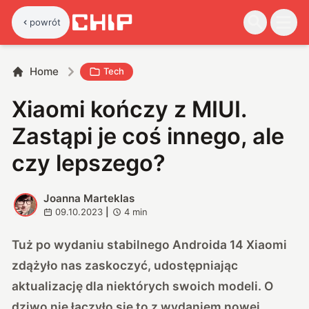
powrót
Home
Tech
Xiaomi kończy z MIUI.
Zastąpi je coś innego, ale
czy lepszego?
Joanna Marteklas
J
09.10.2023
|
4
min
Tuż po wydaniu stabilnego Androida 14 Xiaomi
zdążyło nas zaskoczyć, udostępniając
aktualizację dla niektórych swoich modeli. O
dziwo nie łączyło się to z wydaniem nowej