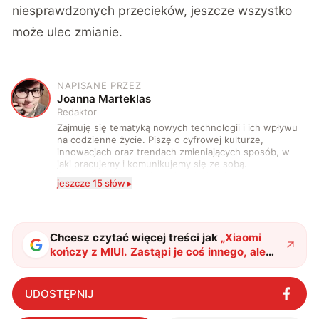
niesprawdzonych przecieków, jeszcze wszystko
może ulec zmianie.
NAPISANE PRZEZ
J
Joanna Marteklas
Redaktor
Zajmuję się tematyką nowych technologii i ich wpływu
na codzienne życie. Piszę o cyfrowej kulturze,
innowacjach oraz trendach zmieniających sposób, w
jaki pracujemy i komunikujemy się ze sobą.
Szczególnie interesuje mnie relacja między rozwojem
jeszcze 15 słów ▸
technologii a współczesną popkulturą. W wolnych
chwilach zakopuję się w książkach i komiksach —
najczęściej w fantastyce i wuxia.
Chcesz czytać więcej treści jak
„
Xiaomi
kończy z MIUI. Zastąpi je coś innego, ale
czy lepszego?
"
?
UDOSTĘPNIJ