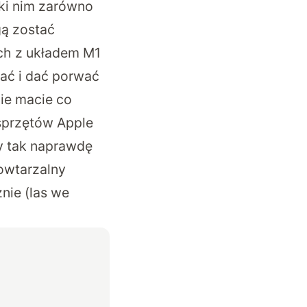
ęki nim zarówno
gą zostać
ch z układem M1
wać i dać porwać
nie macie co
sprzętów Apple
ry tak naprawdę
owtarzalny
znie (las we