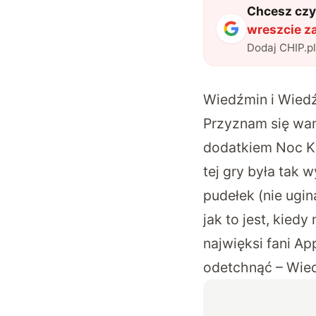
Chcesz czyt
wreszcie za
Dodaj CHIP.p
Wiedźmin i Wiedźm
Przyznam się wam
dodatkiem Noc Kr
tej gry była tak 
pudełek (nie ugin
jak to jest, kiedy
najwięksi fani Ap
odetchnąć – Wied