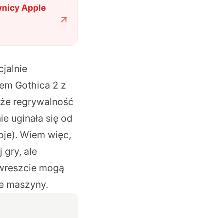
wnicy Apple
jalnie
em Gothica 2 z
 że regrywalność
ie uginała się od
oje). Wiem więc,
 gry, ale
, wreszcie mogą
ze maszyny.