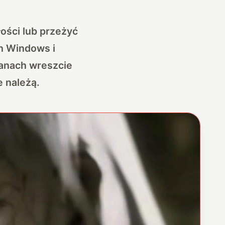
łości lub przeżyć
ch Windows i
kranach wreszcie
e należą.