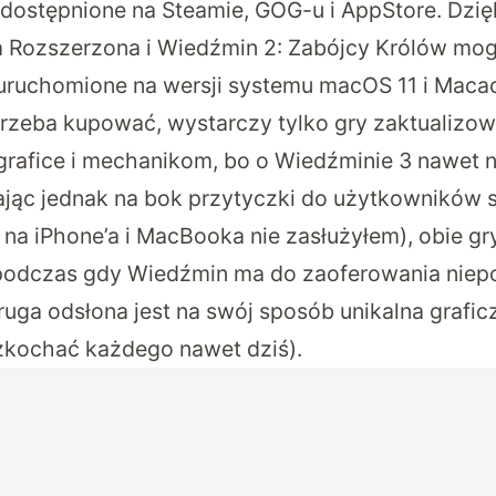
 udostępnione na Steamie, GOG-u i AppStore. Dzi
 Rozszerzona i Wiedźmin 2: Zabójcy Królów mo
ruchomione na wersji systemu macOS 11 i Maca
 trzeba kupować, wystarczy tylko gry zaktualizo
 grafice i mechanikom, bo o Wiedźminie 3 nawet 
jąc jednak na bok przytyczki do użytkowników 
 na iPhone’a i MacBooka nie zasłużyłem), obie g
 podczas gdy Wiedźmin ma do zaoferowania niep
druga odsłona jest na swój sposób unikalna grafic
zkochać każdego nawet dziś).