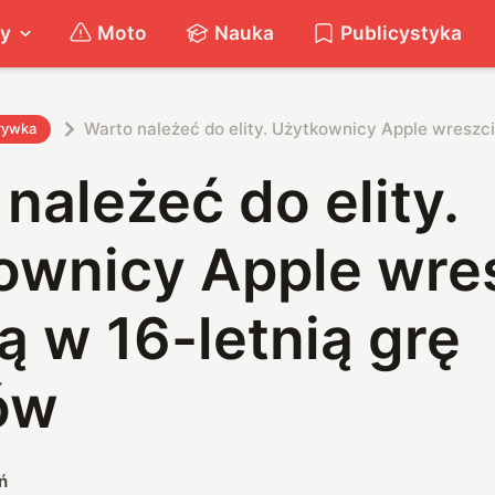
ty
Moto
Nauka
Publicystyka
Warto należeć do elity. Użytkownicy Apple wreszci
rywka
należeć do elity.
ownicy Apple wre
ą w 16-letnią grę
ów
ń