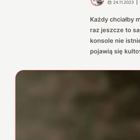
24.11.2023
|
Każdy chciałby m
raz jeszcze to s
konsole nie istni
pojawią się kult