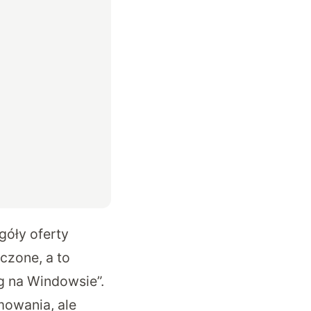
góły oferty
czone, a to
g na Windowsie”.
mowania, ale