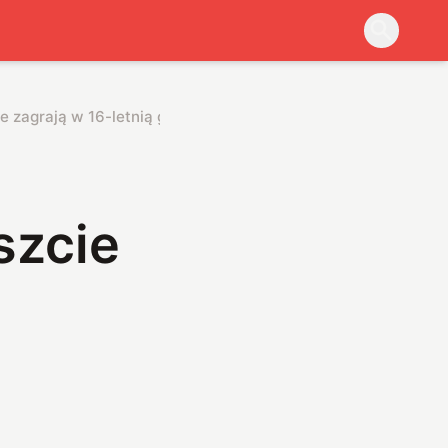
e zagrają w 16-letnią grę Polaków
szcie