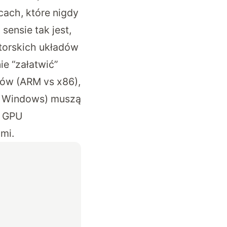
cach, które nigdy
sensie tak jest,
torskich układów
ie “załatwić”
dów (ARM vs x86),
mę Windows) muszą
i GPU
mi.