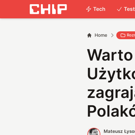
Tech
Tes
Home
Roz
Warto 
Użytk
zagraj
Polak
Mateusz Łyso
M