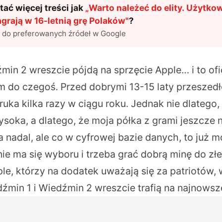
ać więcej treści jak
„
Warto należeć do elity. Użytko
grają w 16-letnią grę Polaków
"
?
l do preferowanych źródeł w Google
in 2 wreszcie pójdą na sprzęcie Apple… i to ofic
 do czegoś. Przed dobrymi 13-15 laty przeszedł
uka kilka razy w ciągu roku. Jednak nie dlatego,
wysoka, a dlatego, że moja półka z grami jeszcze n
a nadal, ale co w cyfrowej bazie danych, to już m
 nie ma się wyboru i trzeba grać dobrą minę do złej
ple, którzy na dodatek uważają się za patriotów
źmin 1 i Wiedźmin 2 wreszcie trafią na najnows