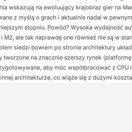
nia wskazują na ewoluujący krajobraz gier na Ma
wane z myślą o grach i aktualnie nadal w pewnym 
mniejszym stopniu. Powód? Wysoka wydajność au
i M2, ale tak naprawdę one również nie są w stan
blem siedzi bowiem po stronie architektury ukła
ry tworzone na znacznie szerszy rynek (platfor
przygotowywane, aby móc współpracować z CPU 
nnej architekturze, co wiąże się z dużymi koszta