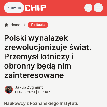
powrót
Home
Nauka
Polski wynalazek
zrewolucjonizuje świat.
Przemysł lotniczy i
obronny będą nim
zainteresowane
Jakub Zygmunt
J
07.12.2023
|
2
min
Naukowcy z Poznańskiego Instytutu