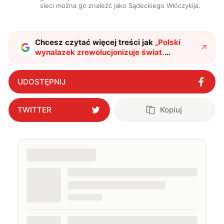
sieci można go znaleźć jako Sądeckiego Włóczykija.
Chcesz czytać więcej treści jak
„
Polski
wynalazek zrewolucjonizuje świat.
Przemysł lotniczy i obronny będą nim
zainteresowane
"
?
UDOSTĘPNIJ
TWITTER
Kopiuj