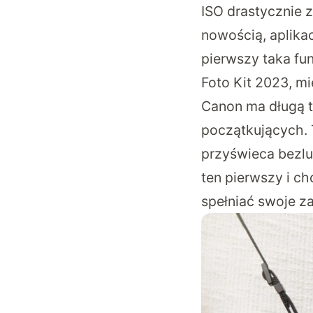
ISO drastycznie z
nowością, aplikacj
pierwszy taka fu
Foto Kit 2023, m
Canon ma długą t
początkujących. T
przyświeca bez
ten pierwszy i ch
spełniać swoje z