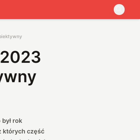
ubiektywny
y 2023
tywny
 był rok
z których część