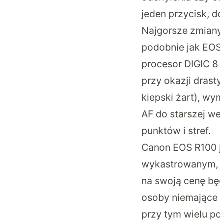
jeden przycisk, 
Najgorsze zmiany
podobnie jak EOS
procesor DIGIC 8 
przy okazji drast
kiepski żart), w
AF do starszej w
punktów i stref.
Canon EOS R100 j
wykastrowanym, 
na swoją cenę b
osoby niemające p
przy tym wielu p