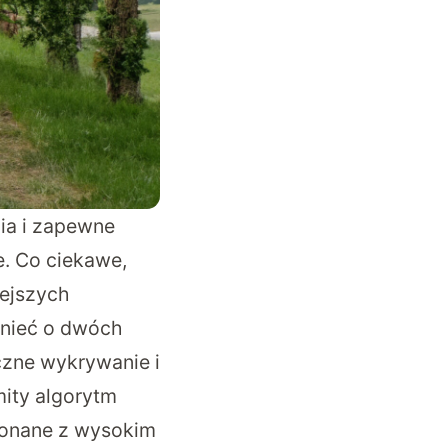
ia i zapewne
e. Co ciekawe,
iejszych
mnieć o dwóch
czne wykrywanie i
ity algorytm
konane z wysokim