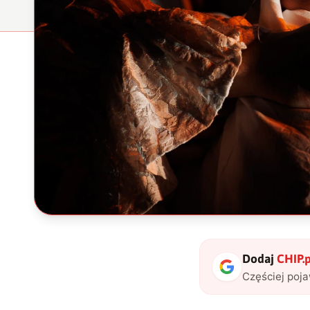
Dodaj
CHIP.p
Częściej poj