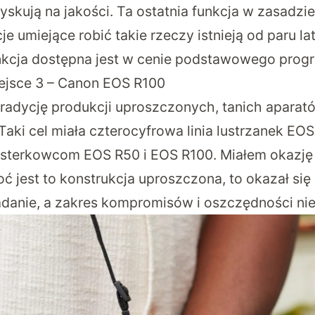
yskują na jakości. Ta ostatnia funkcja w zasadzie 
e umiejące robić takie rzeczy istnieją od paru lat
nkcja dostępna jest w cenie podstawowego prog
iejsce 3 – Canon EOS R100
radycję produkcji uproszczonych, tanich aparat
aki cel miała czterocyfrowa linia lustrzanek EOS 
lusterkowcom
EOS R50
i EOS R100. Miałem okazję
oć jest to konstrukcja uproszczona, to okazał się
adanie, a zakres kompromisów i oszczędności nie