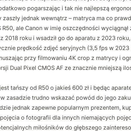
dodatkowo pogarszając i tak nie najlepszą ergono
 zaszły jednak wewnątrz – matryca ma co prawd
 R50, ale Canon w imię oszczędności wyciągnął
z 2018 roku i wsadził go do aparatu z 2023 roku
ycznie prędkość zdjęć seryjnych (3,5 fps w 2023 
ymuszając przy filmowaniu 4K crop z matrycy i og
ersji Dual Pixel CMOS AF ze znacznie mniejszą il
est tańszy od R50 o jakieś 600 zł i będąc aparat
w zasadzie trudno wskazać powód do jego zaku
ędzie jednak zapewne popularnym prezentem, k
ojęcia o fotografii dla innych niemających pojęc
otencjalnych miłośników do głębszego zaintereso