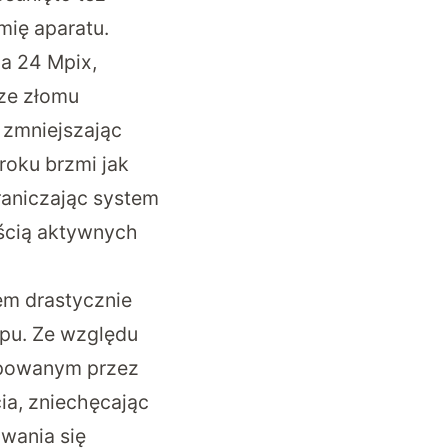
mię aparatu.
a 24 Mpix,
 ze złomu
, zmniejszając
roku brzmi jak
raniczając system
ością aktywnych
em drastycznie
pu. Ze względu
upowanym przez
ia, zniechęcając
wania się