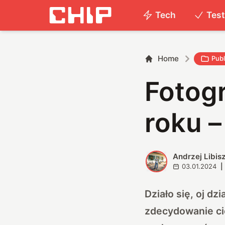
Tech
Tes
Home
Publ
Fotogr
roku 
Andrzej Libis
A
03.01.2024
|
Działo się, oj d
zdecydowanie cie