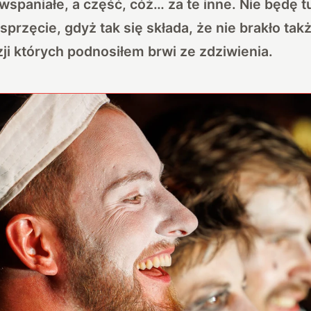
spaniałe, a część, cóż… za te inne. Nie będę t
sprzęcie, gdyż tak się składa, że nie brakło tak
ji których podnosiłem brwi ze zdziwienia.