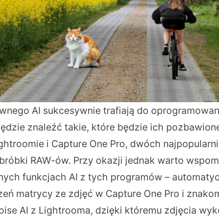
wnego AI sukcesywnie trafiają do oprogramowan
będzie znaleźć takie, które będzie ich pozbawion
ightroomie i Capture One Pro, dwóch najpopularn
bróbki RAW-ów. Przy okazji jednak warto wspo
ych funkcjach AI z tych programów – automaty
eń matrycy ze zdjęć w Capture One Pro i znakom
ise AI z Lightrooma, dzięki któremu zdjęcia wy