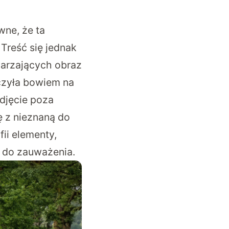
wne, że ta
Treść się jednak
warzających obraz
czyła bowiem na
zdjęcie poza
ę z nieznaną do
ii elementy,
a do zauważenia.