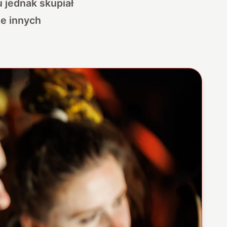
u jednak skupiał
że innych