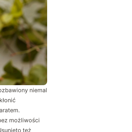
pozbawiony niemal
kłonić
aratem.
bez możliwości
Usunięto też