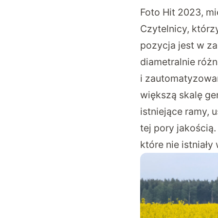
Foto Hit 2023, m
Czytelnicy, którz
pozycja jest w z
diametralnie róż
i zautomatyzowa
większą skalę ge
istniejące ramy, 
tej pory jakością
które nie istnia