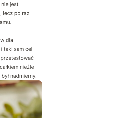
nie jest
, lecz po raz
ramu.
ów dla
i taki sam cel
 przetestować
 całkiem nieźle
 był nadmierny.