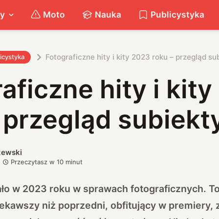
ty
Moto
Nauka
Publicystyka
Fotograficzne hity i kity 2023 roku – przegląd s
icystyka
aficzne hity i kit
– przegląd subiek
zewski
Przeczytasz w
10
minut
ziało w 2023 roku w sprawach fotograficznych. To
kawszy niż poprzedni, obfitujący w premiery, 