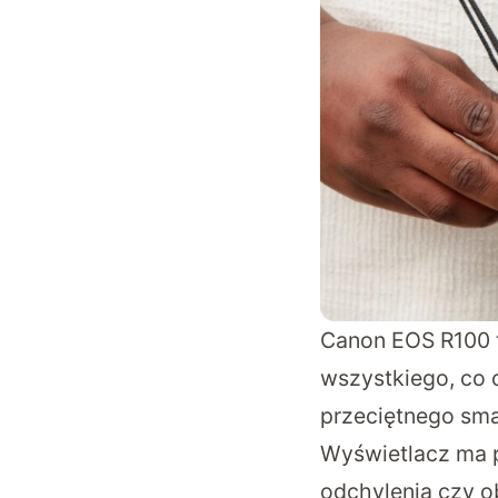
Canon EOS R100 t
wszystkiego, co 
przeciętnego sma
Wyświetlacz ma p
odchylenia czy ob