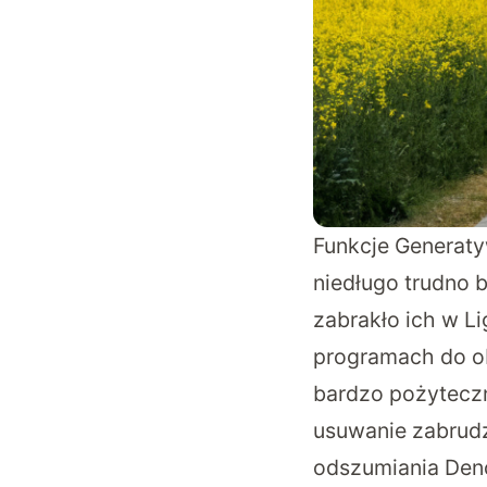
Funkcje Generaty
niedługo trudno 
zabrakło ich w L
programach do o
bardzo pożyteczn
usuwanie zabrudz
odszumiania Deno