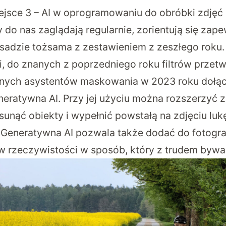
iejsce 3 – AI w oprogramowaniu do obróbki zdjęć
y do nas zaglądają regularnie, zorientują się zape
asadzie tożsama z zestawieniem z zeszłego roku. 
ni, do znanych z poprzedniego roku filtrów przet
nych asystentów maskowania w 2023 roku dołą
neratywna AI. Przy jej użyciu można rozszerzyć 
usunąć obiekty i wypełnić powstałą na zdjęciu luk
. Generatywna AI pozwala także dodać do fotograf
ły w rzeczywistości w sposób, który z trudem byw