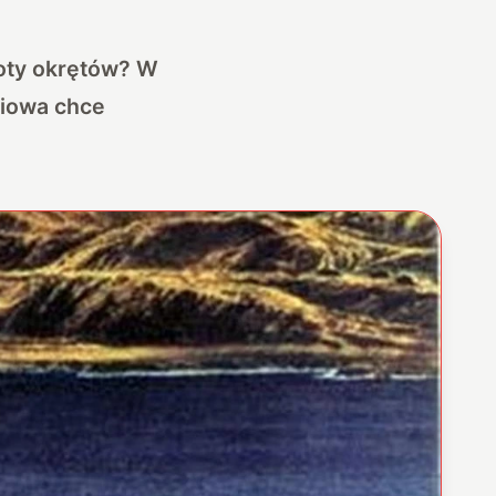
loty okrętów? W
niowa chce