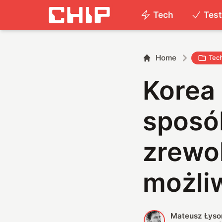
Tech
Tes
Home
Tec
Korea
sposó
zrewo
możli
Mateusz Łyso
M