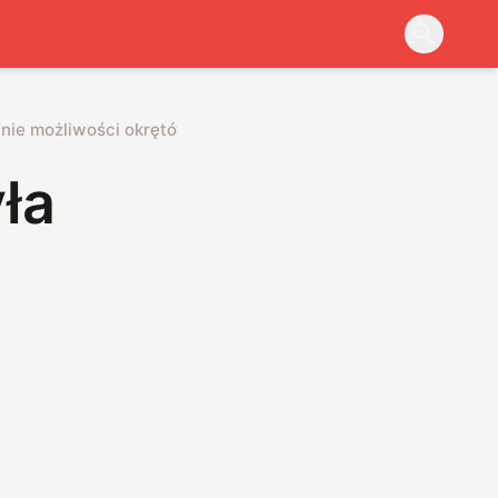
nie możliwości okrętów
ła