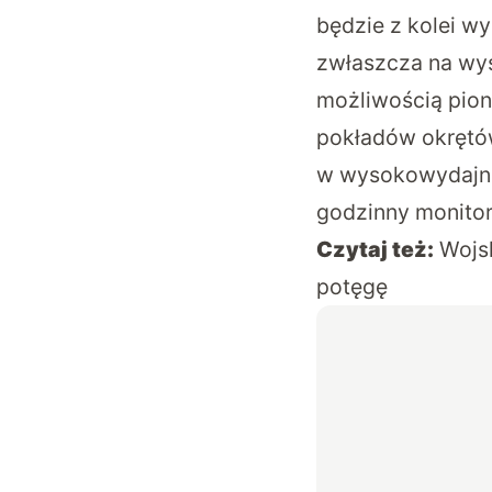
będzie z kolei w
zwłaszcza na wy
możliwością pion
pokładów okrętó
w wysokowydajne 
godzinny monitori
Czytaj też:
Wojs
potęgę