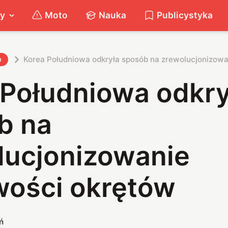
ty
Moto
Nauka
Publicystyka
Korea Południowa odkryła sposób na zrewolucjonizowa
h
 Południowa odkry
b na
lucjonizowanie
wości okrętów
ń