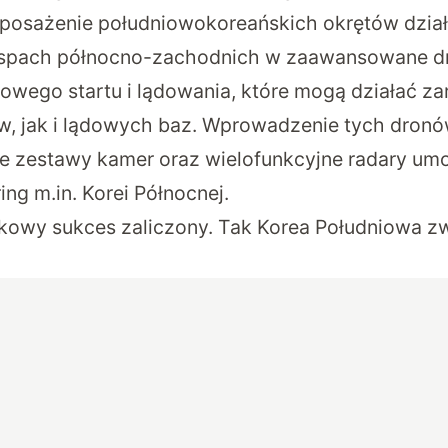
yposażenie południowokoreańskich okrętów dzia
spach północno-zachodnich w zaawansowane d
owego startu i lądowania, które mogą działać z
w, jak i lądowych baz. Wprowadzenie tych dro
zestawy kamer oraz wielofunkcyjne radary umoż
ng m.in. Korei Północnej.
kowy sukces zaliczony. Tak Korea Południowa z