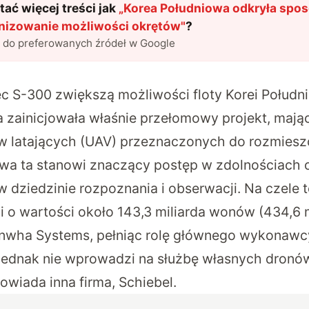
ać więcej treści jak
„
Korea Południowa odkryła spos
nizowanie możliwości okrętów
"
?
l do preferowanych źródeł w Google
 S-300 zwiększą możliwości floty Korei Połudn
 zainicjowała właśnie przełomowy projekt, mając
w latających (UAV) przeznaczonych do rozmiesz
tywa ta stanowi znaczący postęp w zdolnościach 
w dziedzinie rozpoznania i obserwacji. Na czele 
i o wartości około 143,3 miliarda wonów (434,6 m
nwha Systems, pełniąc rolę głównego wykonawcy 
jednak nie wprowadzi na służbę własnych dronów
owiada inna firma, Schiebel.