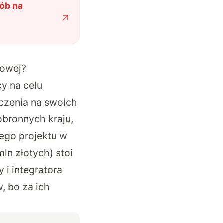
ób na
iowej?
y na celu
czenia na swoich
obronnych kraju,
tego projektu w
ln złotych) stoi
i integratora
, bo za ich