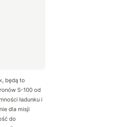
k, będą to
ronów S-100 od
mności ładunku i
e dla misji
ość do