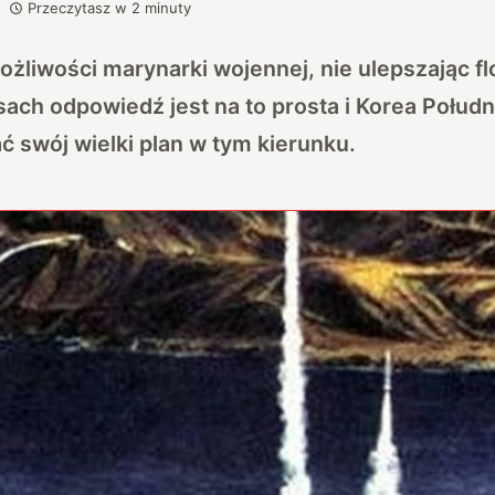
Przeczytasz w
2
minuty
żliwości marynarki wojennej, nie ulepszając f
sach odpowiedź jest na to prosta i Korea Połud
ć swój wielki plan w tym kierunku.