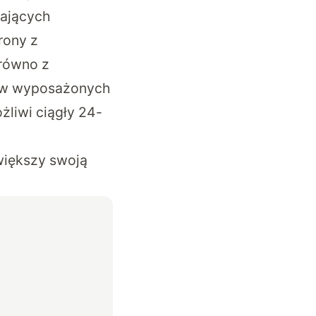
łających
rony z
arówno z
nów wyposażonych
liwi ciągły 24-
większy swoją