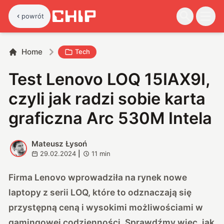
powrót
Home
Tech
Test Lenovo LOQ 15IAX9I,
czyli jak radzi sobie karta
graficzna Arc 530M Intela
Mateusz Łysoń
M
29.02.2024
|
11
min
Firma Lenovo wprowadziła na rynek nowe
laptopy z serii LOQ, które to odznaczają się
przystępną ceną i wysokimi możliwościami w
gamingowej codzienności. Sprawdźmy więc, jak