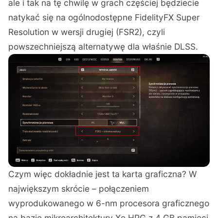
ale i tak na tę chwilę w grach częściej będziecie
natykać się na ogólnodostępne FidelityFX Super
Resolution w wersji drugiej (FSR2), czyli
powszechniejszą alternatywę dla właśnie DLSS.
Czym więc dokładnie jest ta karta graficzna? W
największym skrócie – połączeniem
wyprodukowanego w 6-nm procesora graficznego
na bazie mikroarchitektury Xe HPG z 4 GB pamięci