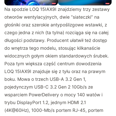
Na spodzie LOQ 15IAX9I znajdziemy trzy zestawy
otworów wentylacyjnych, dwie “siateczki” na
głośniki oraz szerokie antypoślizgowe wstawki, z
czego jedna z nich (ta tylna) rozciąga się na całej
długości podstawy. Producent ułatwił też dostęp
do wnętrza tego modelu, stosując kilkanaście
widocznych gołym okiem standardowych śrubek.
Poza tym większa część centrum dowodzenia
LOQ 15IAX9I znajduje się z tyłu oraz na prawym
boku. Mowa o trzech USB-A 3.2 Gen 1,
pojedynczym USB-C 3.2 Gen 2 10Gb/s ze
wsparciem PowerDelivery o mocy 140 watów i
trybu DisplayPort 1.2, jednym HDMI 2.1
(4K@60Hz), 1000-Mb/s portem RJ-45, portem