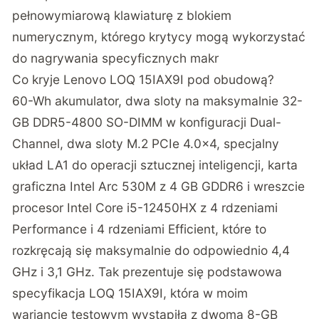
pełnowymiarową klawiaturę z blokiem
numerycznym, którego krytycy mogą wykorzystać
do nagrywania specyficznych makr
Co kryje Lenovo LOQ 15IAX9I pod obudową?
60-Wh akumulator, dwa sloty na maksymalnie 32-
GB DDR5-4800 SO-DIMM w konfiguracji Dual-
Channel, dwa sloty M.2 PCIe 4.0×4, specjalny
układ LA1 do operacji sztucznej inteligencji, karta
graficzna Intel Arc 530M z 4 GB GDDR6 i wreszcie
procesor Intel Core i5-12450HX z 4 rdzeniami
Performance i 4 rdzeniami Efficient, które to
rozkręcają się maksymalnie do odpowiednio 4,4
GHz i 3,1 GHz. Tak prezentuje się podstawowa
specyfikacja LOQ 15IAX9I, która w moim
wariancie testowym wystąpiła z dwoma 8-GB