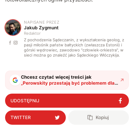
NAPISANE PRZEZ
J
Jakub Zygmunt
Redaktor
Z pochodzenia Sądeczanin, z wykształcenia geolog, z
pasji miłośnik państw bałtyckich (zwłaszcza Estonii) i
górski wędrowiec, zawodowo "człowiek-orkiestra", w
sieci można go znaleźć jako Sądeckiego Włóczykija.
Chcesz czytać więcej treści jak
„
Perowskity przestają być problemem dla
nauki. Za granicą odkryli sensacyjny
patent
"
?
UDOSTĘPNIJ
TWITTER
Kopiuj