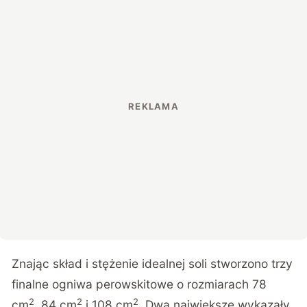
Znając skład i stężenie idealnej soli stworzono trzy
finalne ogniwa perowskitowe o rozmiarach 78
2
2
2
cm
, 84 cm
i 108 cm
. Dwa największe wykazały