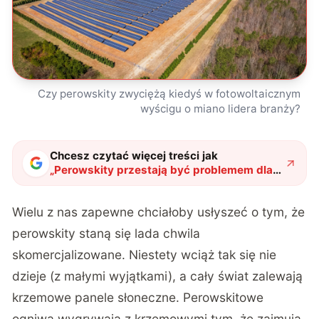
Czy perowskity zwyciężą kiedyś w fotowoltaicznym
wyścigu o miano lidera branży?
Chcesz czytać więcej treści jak
„
Perowskity przestają być problemem dla
nauki. Za granicą odkryli sensacyjny
patent
"
?
Wielu z nas zapewne chciałoby usłyszeć o tym, że
perowskity staną się lada chwila
skomercjalizowane. Niestety wciąż tak się nie
dzieje (z małymi wyjątkami), a cały świat zalewają
krzemowe panele słoneczne. Perowskitowe
ogniwa wygrywają z krzemowymi tym, że zajmują