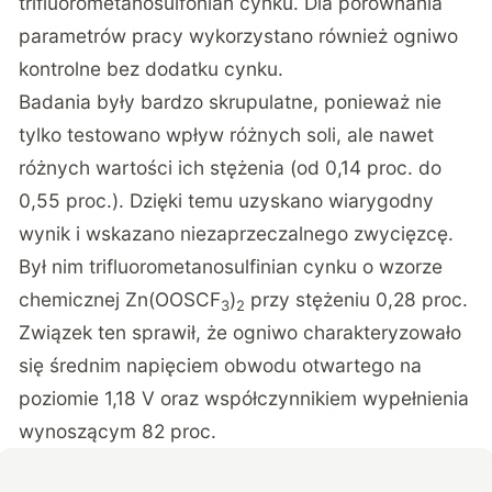
trifluorometanosulfonian cynku. Dla porównania
parametrów pracy wykorzystano również ogniwo
kontrolne bez dodatku cynku.
Badania były bardzo skrupulatne, ponieważ nie
tylko testowano wpływ różnych soli, ale nawet
różnych wartości ich stężenia (od 0,14 proc. do
0,55 proc.). Dzięki temu uzyskano wiarygodny
wynik i wskazano niezaprzeczalnego zwycięzcę.
Był nim trifluorometanosulfinian cynku o wzorze
chemicznej Zn(OOSCF
)
przy stężeniu 0,28 proc.
3
2
Związek ten sprawił, że ogniwo charakteryzowało
się średnim napięciem obwodu otwartego na
poziomie 1,18 V oraz współczynnikiem wypełnienia
wynoszącym 82 proc.