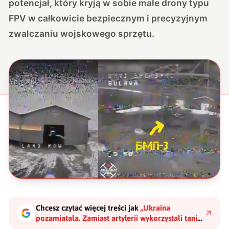
potencjał, który kryją w sobie małe drony typu
FPV w całkowicie bezpiecznym i precyzyjnym
zwalczaniu wojskowego sprzętu.
Chcesz czytać więcej treści jak
„
Ukraina
pozamiatała. Zamiast artylerii wykorzystali tanie
drony… i to nagrali
"
?