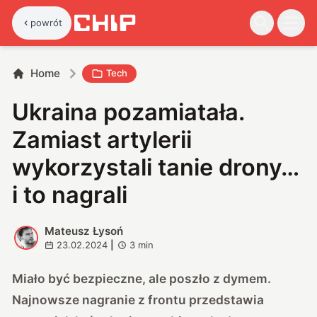
powrót
Home
Tech
Ukraina pozamiatała.
Zamiast artylerii
wykorzystali tanie drony…
i to nagrali
Mateusz Łysoń
M
23.02.2024
|
3
min
Miało być bezpieczne, ale poszło z dymem.
Najnowsze nagranie z frontu przedstawia