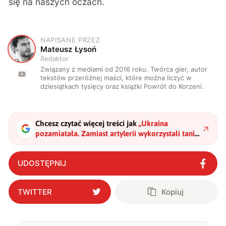
się na naszych oczach.
NAPISANE PRZEZ
M
Mateusz Łysoń
Redaktor
Związany z mediami od 2016 roku. Twórca gier, autor
tekstów przeróżnej maści, które można liczyć w
dziesiątkach tysięcy oraz książki Powrót do Korzeni.
Chcesz czytać więcej treści jak
„
Ukraina
pozamiatała. Zamiast artylerii wykorzystali tanie
drony… i to nagrali
"
?
UDOSTĘPNIJ
TWITTER
Kopiuj