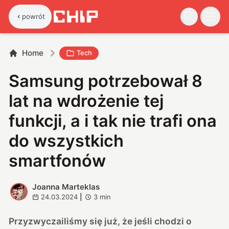
powrót
Home
Tech
Samsung potrzebował 8
lat na wdrożenie tej
funkcji, a i tak nie trafi ona
do wszystkich
smartfonów
Joanna Marteklas
J
24.03.2024
|
3
min
Przyzwyczailiśmy się już, że jeśli chodzi o