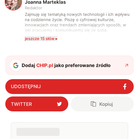
J
Joanna Marteklas
Redaktor
Zajmuję się tematyką nowych technologii i ich wpływu
na codzienne życie. Piszę o cyfrowej kulturze,
innowacjach oraz trendach zmieniających sposób, w
jaki pracujemy i komunikujemy się ze sobą.
Szczególnie interesuje mnie relacja między rozwojem
jeszcze 15 słów ▸
technologii a współczesną popkulturą. W wolnych
chwilach zakopuję się w książkach i komiksach —
najczęściej w fantastyce i wuxia.
Dodaj
CHIP.pl
jako preferowane źródło
UDOSTĘPNIJ
TWITTER
Kopiuj