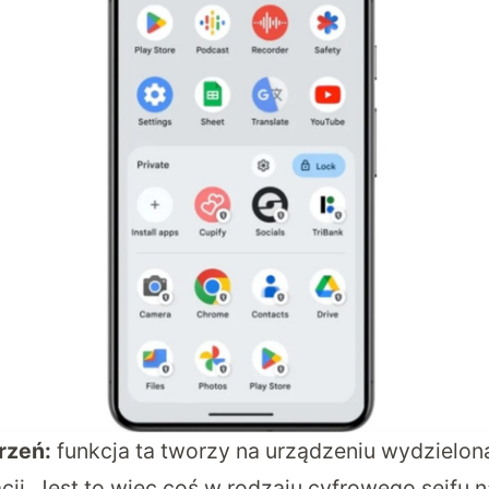
rzeń:
funkcja ta tworzy na urządzeniu wydzielon
ji. Jest to więc coś w rodzaju cyfrowego sejfu n