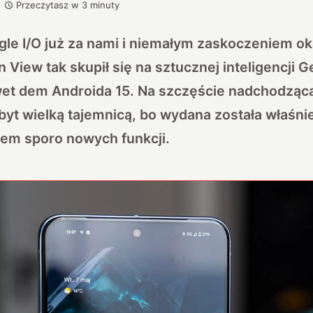
Przeczytasz w
3
minuty
le I/O już za nami i niemałym zaskoczeniem oka
 View tak skupił się na sztucznej inteligencji G
et dem Androida 15. Na szczęście nadchodząc
 zbyt wielką tajemnicą, bo wydana została właśni
iem sporo nowych funkcji.