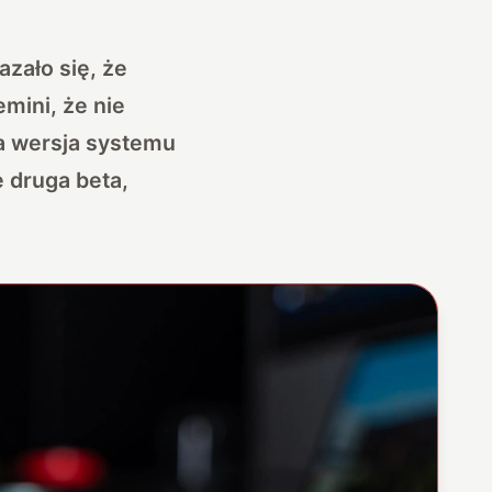
zało się, że
emini, że nie
a wersja systemu
e druga beta,