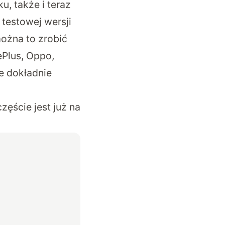
u, także i teraz
testowej wersji
można to zrobić
ePlus, Oppo,
e dokładnie
ęście jest już na