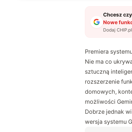
Chcesz czyt
Nowe funkcj
Dodaj CHIP.p
Premiera systemu
Nie ma co ukrywa
sztuczną intelige
rozszerzenie fun
domowych, kontek
możliwości Gemi
Dobrze jednak wi
wersja systemu G