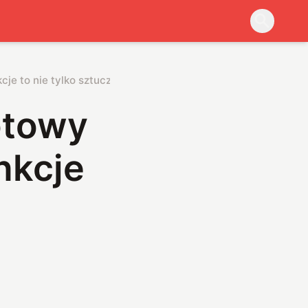
je to nie tylko sztuczna inteligencja
otowy
nkcje