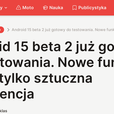
ty
Moto
Nauka
Publicystyka
Android 15 beta 2 już gotowy do testowania. Nowe funkc
h
d 15 beta 2 już g
stowania. Nowe fu
 tylko sztuczna
gencja
klas