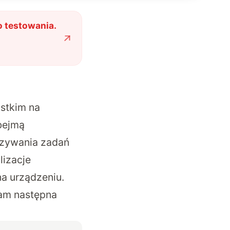
o testowania.
stkim na
obejmą
ązywania zadań
lizacje
a urządzeniu.
nam następna