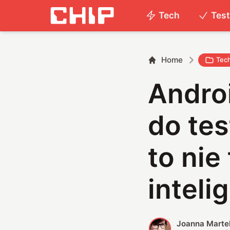
Tech
Tes
Home
Tec
Androi
do te
to nie
inteli
Joanna Marte
J