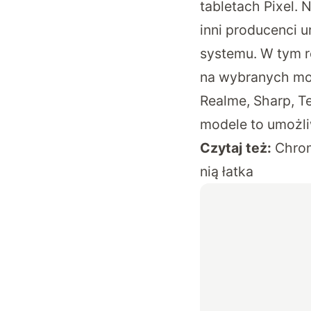
tabletach Pixel. 
inni producenci 
systemu. W tym ro
na wybranych mod
Realme, Sharp, Te
modele to umożli
Czytaj też:
Chrom
nią łatka