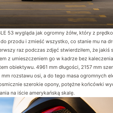
E 53 wygląda jak ogromny żółw, który z prędko
 do przodu i zmieść wszystko, co stanie mu na dr
erwszy raz podczas zdjęć stwierdziłem, że jakiś
lem z umieszczeniem go w kadrze bez kaleczeni
tem obiektywu. 4961 mm długości, 2157 mm sze
 mm rozstawu osi, a do tego masa ogromnych el
i, kosmicznie szerokie opony, potężne końcówki 
nia na iście amerykańską skalę.