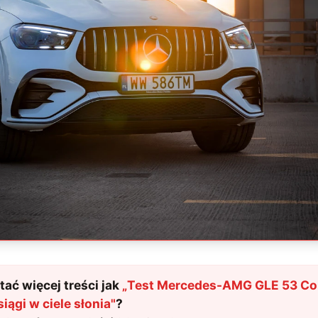
ać więcej treści jak
„
Test Mercedes-AMG GLE 53 C
siągi w ciele słonia
"
?