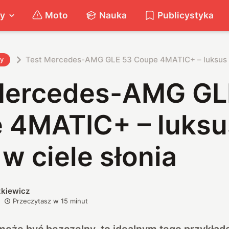
ty
Moto
Nauka
Publicystyka
Test Mercedes-AMG GLE 53 Coupe 4MATIC+ – luksus i o
ty
Mercedes-AMG GL
 4MATIC+ – luksus
 w ciele słonia
zkiewicz
Przeczytasz w
15
minut
może być bezczelny, to idealnym tego przykład