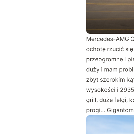
Mercedes-AMG GL
ochotę rzucić się
przeogromne i pi
duży i mam prob
zbyt szerokim ką
wysokości i 2935
grill, duże felg
progi… Gigantoma