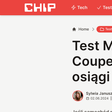
Tech
Tes
Home
Tes
Test 
Coupe
osiągi
Sylwia Janus
S
02.06.2024
|
Jeśli samochód 