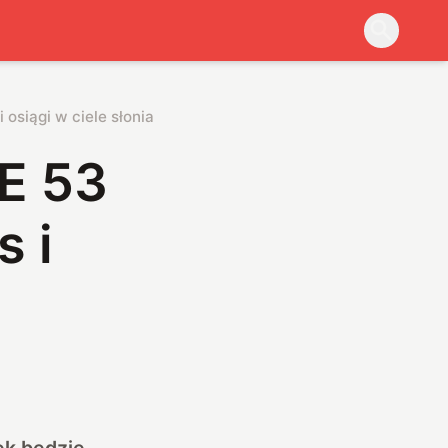
siągi w ciele słonia
E 53
 i
ek będzie