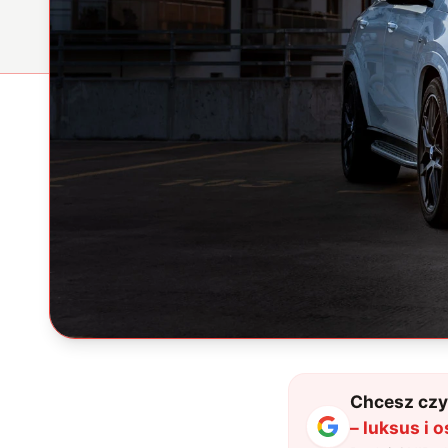
Chcesz czyt
– luksus i o