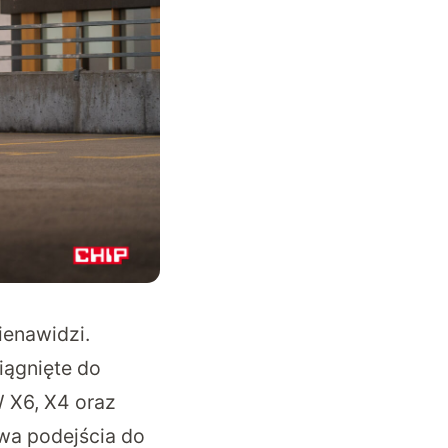
ienawidzi.
iągnięte do
 X6, X4 oraz
wa podejścia do