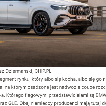
usz Dziermański, CHIP.PL
gment rynku, który albo się kocha, albo się go n
, na którym osadzone jest nadwozie coupe rozc
a. Którego flagowymi przedstawicielami są BMW
az GLE. Obaj niemieccy producenci mają tutaj d