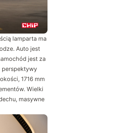
ścią lamparta ma
odze. Auto jest
 samochód jest za
a perspektywy
rokości, 1716 mm
ementów. Wielki
wydechu, masywne