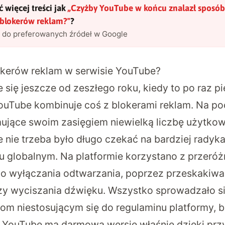
 więcej treści jak
„
Czyżby YouTube w końcu znalazł sposób
 blokerów reklam?
"
?
l do preferowanych źródeł w Google
okerów reklam w serwisie YouTube?
 się jeszcze od zeszłego roku, kiedy to po raz p
uTube kombinuje coś z blokerami reklam. Na poc
jmujące swoim zasięgiem niewielką liczbę użytk
le nie trzeba było długo czekać na bardziej radyka
u globalnym. Na platformie korzystano z przeró
o wyłączania odtwarzania, poprzez przeskakiwa
czy wyciszania dźwięku. Wszystko sprowadzało si
om niestosującym się do regulaminu platformy, b
że YouTube ma darmową wersję właśnie dzięki pr