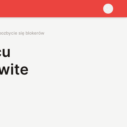
pozbycie się blokerów reklam?
cu
wite