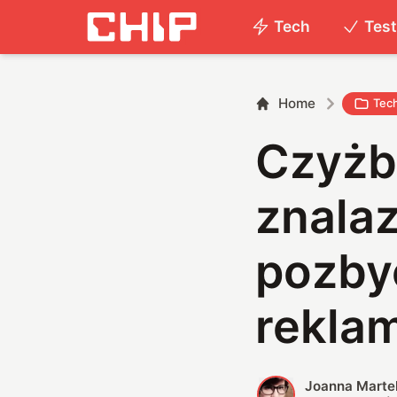
Tech
Tes
Home
Tec
Czyżb
znalaz
pozby
rekla
Joanna Marte
J