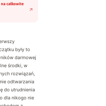
 na całkowite
ierwszy
zątku były to
owników darmowej
lne środki, w
żnych rozwiązań,
nie odtwarzania
ę do utrudnienia
o dla nikogo nie
zychodom z