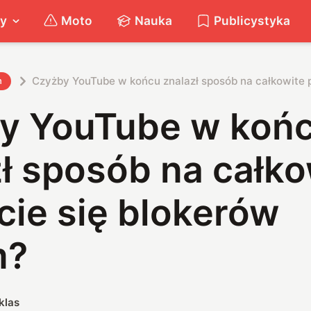
ty
Moto
Nauka
Publicystyka
Czyżby YouTube w końcu znalazł sposób na całkowite 
h
y YouTube w koń
ł sposób na całko
cie się blokerów
m?
klas