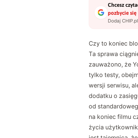
Chcesz czytać
pozbycie się
Dodaj CHIP.p
Czy to koniec bl
Ta sprawa ciągnie
zauważono, że Yo
tylko testy, obe
wersji serwisu, a
dodatku o zasięg
od standardoweg
na koniec filmu 
życia użytkownik
jest tajemnicą, 