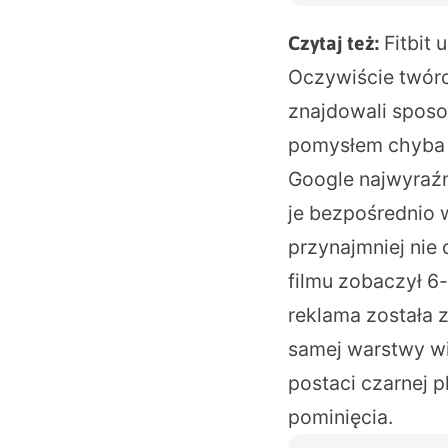
Fitbit
Czytaj też:
Oczywiście twórcy
znajdowali sposo
pomysłem chyba t
Google najwyraźn
je bezpośrednio w
przynajmniej nie
filmu zobaczył 6
reklama została 
samej warstwy w
postaci czarnej p
pominięcia.