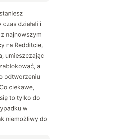
staniesz
czas działali i
k z najnowszym
cy na
Redditcie
,
a, umieszczając
 zablokować, a
po odtworzeniu
 Co ciekawe,
ię to tylko do
wypadku w
tak niemożliwy do