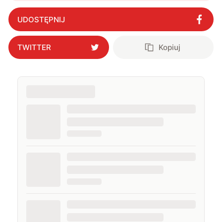
wojna zmieni się przez Gambit 5?
"
?
UDOSTĘPNIJ
TWITTER
Kopiuj