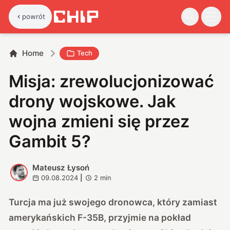
powrót
Home
Tech
Misja: zrewolucjonizować
drony wojskowe. Jak
wojna zmieni się przez
Gambit 5?
Mateusz Łysoń
M
09.08.2024
|
2
min
Turcja ma już swojego dronowca
, który zamiast
amerykańskich F-35B, przyjmie na pokład