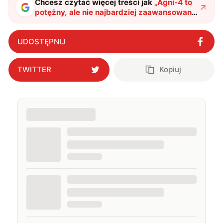
Chcesz czytać więcej treści jak
„
Agni-4 to
potężny, ale nie najbardziej zaawansowany
pocisk, do którego mają dostęp Indie
"
?
UDOSTĘPNIJ
TWITTER
Kopiuj