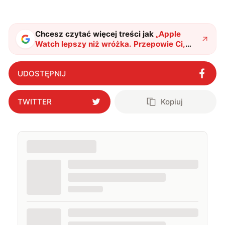
chwilach zakopuję się w książkach i komiksach —
najczęściej w fantastyce i wuxia.
Chcesz czytać więcej treści jak
„
Apple
Watch lepszy niż wróżka. Przepowie Ci,
kiedy zachorujesz
"
?
UDOSTĘPNIJ
TWITTER
Kopiuj