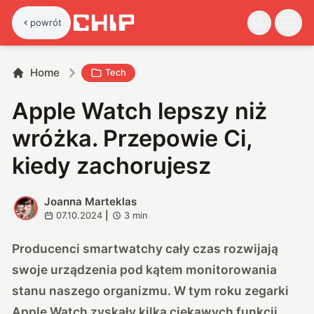
powrót
Home
Tech
Apple Watch lepszy niż
wróżka. Przepowie Ci,
kiedy zachorujesz
Joanna Marteklas
J
07.10.2024
|
3
min
Producenci smartwatchy cały czas rozwijają
swoje urządzenia pod kątem monitorowania
stanu naszego organizmu. W tym roku zegarki
Apple Watch zyskały kilka ciekawych funkcji