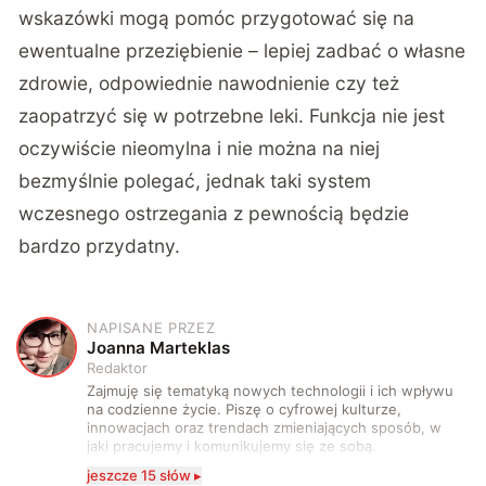
wskazówki mogą pomóc przygotować się na
ewentualne przeziębienie – lepiej zadbać o własne
zdrowie, odpowiednie nawodnienie czy też
zaopatrzyć się w potrzebne leki. Funkcja nie jest
oczywiście nieomylna i nie można na niej
bezmyślnie polegać, jednak taki system
wczesnego ostrzegania z pewnością będzie
bardzo przydatny.
NAPISANE PRZEZ
J
Joanna Marteklas
Redaktor
Zajmuję się tematyką nowych technologii i ich wpływu
na codzienne życie. Piszę o cyfrowej kulturze,
innowacjach oraz trendach zmieniających sposób, w
jaki pracujemy i komunikujemy się ze sobą.
Szczególnie interesuje mnie relacja między rozwojem
jeszcze 15 słów ▸
technologii a współczesną popkulturą. W wolnych