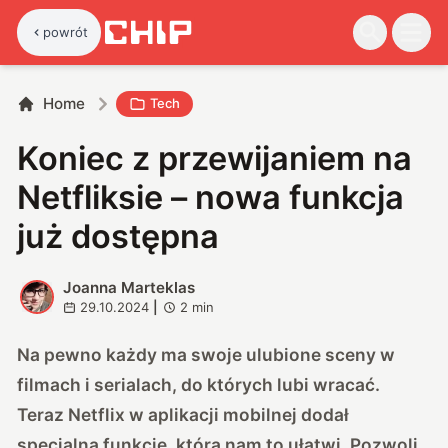
powrót
Home
Tech
Koniec z przewijaniem na
Netfliksie – nowa funkcja
już dostępna
Joanna Marteklas
J
29.10.2024
|
2
min
Na pewno każdy ma swoje ulubione sceny w
filmach i serialach, do których lubi wracać.
Teraz Netflix w aplikacji mobilnej dodał
specjalną funkcję, która nam to ułatwi. Pozwoli