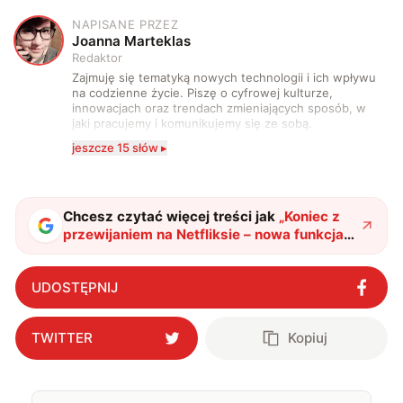
NAPISANE PRZEZ
J
Joanna Marteklas
Redaktor
Zajmuję się tematyką nowych technologii i ich wpływu
na codzienne życie. Piszę o cyfrowej kulturze,
innowacjach oraz trendach zmieniających sposób, w
jaki pracujemy i komunikujemy się ze sobą.
Szczególnie interesuje mnie relacja między rozwojem
jeszcze 15 słów ▸
technologii a współczesną popkulturą. W wolnych
chwilach zakopuję się w książkach i komiksach —
najczęściej w fantastyce i wuxia.
Chcesz czytać więcej treści jak
„
Koniec z
przewijaniem na Netfliksie – nowa funkcja
już dostępna
"
?
UDOSTĘPNIJ
TWITTER
Kopiuj