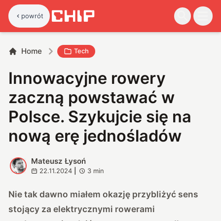
powrót
Home
Tech
Innowacyjne rowery
zaczną powstawać w
Polsce. Szykujcie się na
nową erę jednośladów
Mateusz Łysoń
M
22.11.2024
|
3
min
Nie tak dawno miałem okazję przybliżyć sens
stojący za elektrycznymi rowerami