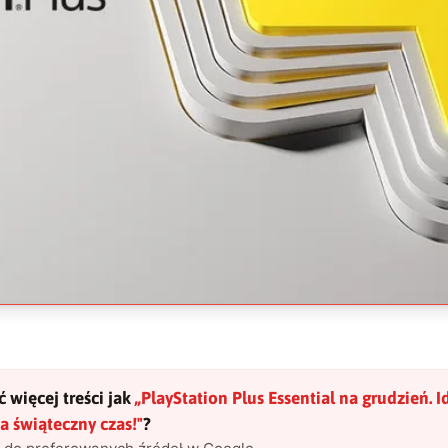
 więcej treści jak
„
PlayStation Plus Essential na grudzień. I
a świąteczny czas!
"
?