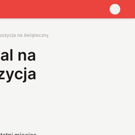
opozycja na świąteczny czas!
al na
zycja
statni miesiąc