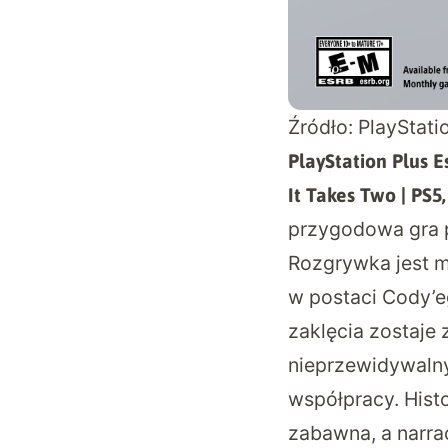
Źródło: PlayStati
PlayStation Plus 
It Takes Two | PS5,
przygodowa gra p
Rozgrywka jest mo
w postaci Cody’e
zaklęcia zostaje 
nieprzewidywalnym
współpracy. Hist
zabawna, a narra