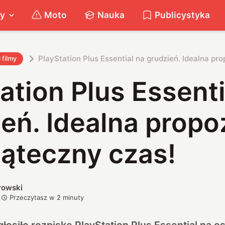
ty
Moto
Nauka
Publicystyka
PlayStation Plus Essential na grudzień. Idealna pr
i filmy
ation Plus Essenti
eń. Idealna propo
iąteczny czas!
rowski
Przeczytasz w
2
minuty
głosiło rozpiskę PlayStation Plus Essential na o