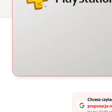
Chcesz czytać
propozycja n