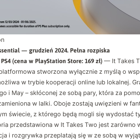
on
Essential — grudzień 2024. Pełna rozpiska
— It Takes 
 PS4 (
cena w PlayStation Store: 169 zł
)
latformowa stworzona wyłącznie z myślą o wsp
żliwa w trybie kooperacji online lub lokalnej. Gr
go i May – skłóconej ze sobą pary, która za po
zamieniona w lalki. Oboje zostają uwięzieni w fa
 świecie, z którego będą mogli się wydostać tyl
oria przedstawiona w It Takes Two jest zarówno w
cja i rozgrywka przeplatają się w ze sobą w wyj