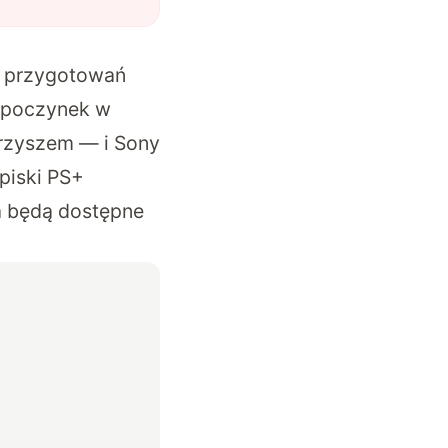
 i przygotowań
odpoczynek w
arzyszem — i Sony
zpiski PS+
ia będą dostępne