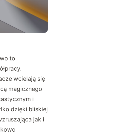
Two to
ółpracy.
acze wcielają się
mocą magicznego
ntastycznym i
ko dzięki bliskiej
zruszająca jak i
ątkowo