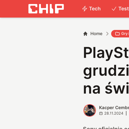
Tech
Tes
Home
Gry 
PlaySt
grudzi
na św
Kacper Cemb
K
28.11.2024
|
Sony oficjalnie o