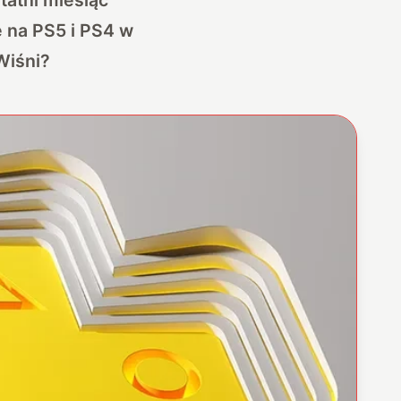
e na PS5 i PS4 w
Wiśni?