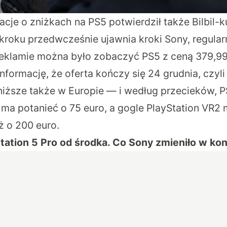
acje o zniżkach na PS5 potwierdził także Bilbil-k
kroku przedwcześnie ujawnia kroki Sony, regula
reklamie można było zobaczyć PS5 z ceną 379,9
nformację, że oferta kończy się 24 grudnia, czyli
niższe także w Europie — i według przecieków, P
 ma potanieć o 75 euro, a gogle PlayStation VR2 
ż o 200 euro.
tation 5 Pro od środka. Co Sony zmieniło w kon