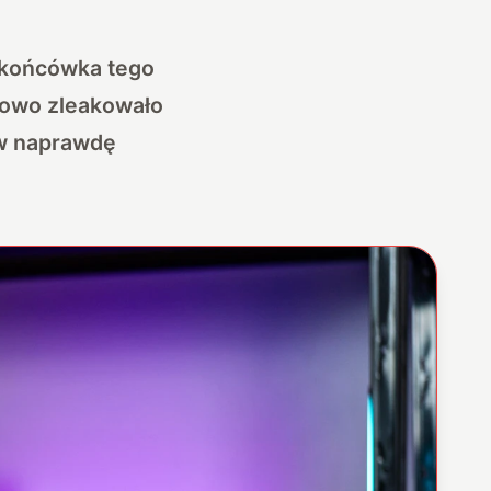
o końcówka tego
owo zleakowało
 w naprawdę