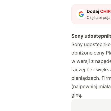
Dodaj
CHIP.
Częściej poj
Sony udostępniło
Sony udostępniło
obniżone ceny Pl
w wersji z napęd
raczej bez więks
pieniądzach. Fir
(najpewniej miała
giną.