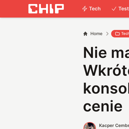
Tech
Tes
Home
Tec
Nie m
Wkrót
konsol
cenie
Kacper Cemb
K