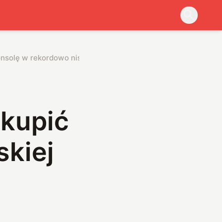
nsolę w rekordowo niskiej cenie
 kupić
skiej