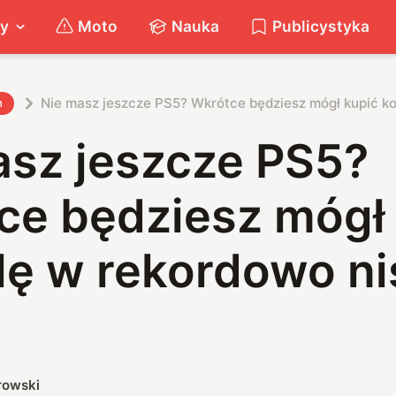
ty
Moto
Nauka
Publicystyka
Nie masz jeszcze PS5? Wkrótce będziesz mógł kupić ko
h
asz jeszcze PS5?
ce będziesz mógł
ę w rekordowo ni
rowski