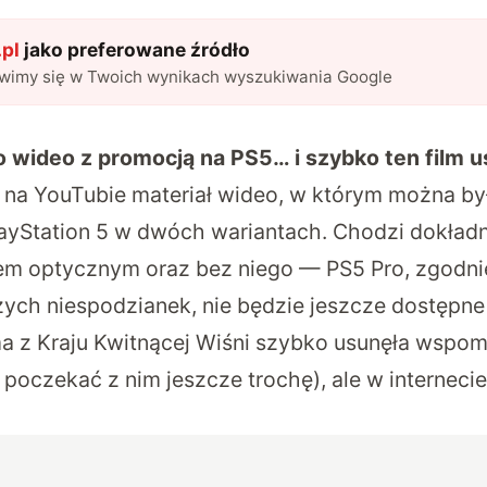
pl
jako preferowane źródło
awimy się w Twoich wynikach wyszukiwania Google
 wideo z promocją na PS5… i szybko ten film 
 na YouTubie materiał wideo, w którym można b
ayStation 5 w dwóch wariantach. Chodzi dokładn
em optycznym oraz bez niego — PS5 Pro, zgodnie 
zych niespodzianek, nie będzie jeszcze dostępne
ma z Kraju Kwitnącej Wiśni szybko usunęła wspo
 poczekać z nim jeszcze trochę), ale w internecie