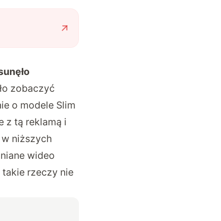
usunęło
yło zobaczyć
ie o modele Slim
z tą reklamą i
 w niższych
mniane wideo
 takie rzeczy nie