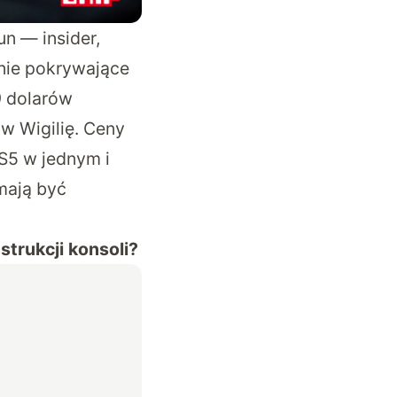
un — insider,
rnie pokrywające
9 dolarów
 w Wigilię. Ceny
S5 w jednym i
mają być
strukcji konsoli?