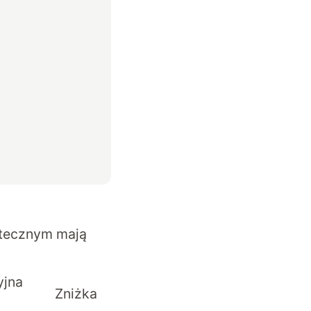
iątecznym mają
yjna
Zniżka