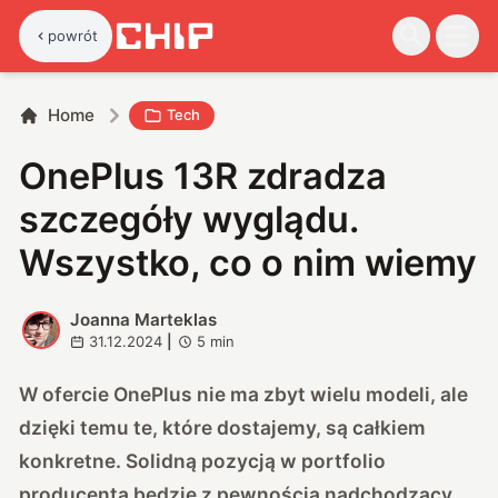
powrót
Home
Tech
OnePlus 13R zdradza
szczegóły wyglądu.
Wszystko, co o nim wiemy
Joanna Marteklas
J
31.12.2024
|
5
min
W ofercie OnePlus nie ma zbyt wielu modeli, ale
dzięki temu te, które dostajemy, są całkiem
konkretne. Solidną pozycją w portfolio
producenta będzie z pewnością nadchodzący