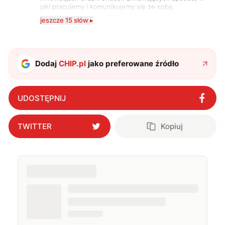
jaki pracujemy i komunikujemy się ze sobą.
Szczególnie interesuje mnie relacja między rozwojem
jeszcze 15 słów ▸
technologii a współczesną popkulturą. W wolnych
chwilach zakopuję się w książkach i komiksach —
najczęściej w fantastyce i wuxia.
Dodaj
CHIP.pl
jako preferowane źródło
UDOSTĘPNIJ
TWITTER
Kopiuj