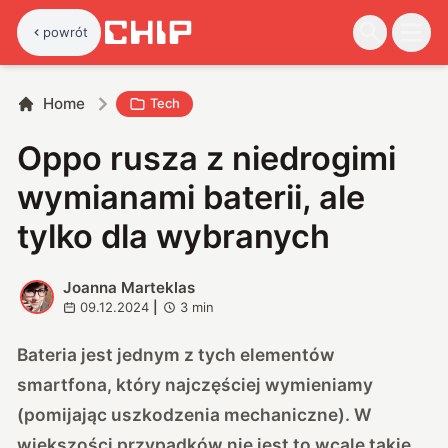
powrót
Home
Tech
Oppo rusza z niedrogimi
wymianami baterii, ale
tylko dla wybranych
Joanna Marteklas
J
09.12.2024
|
3
min
Bateria jest jednym z tych elementów
smartfona, który najczęściej wymieniamy
(pomijając uszkodzenia mechaniczne). W
większości przypadków nie jest to wcale takie