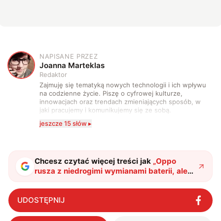
NAPISANE PRZEZ
J
Joanna Marteklas
Redaktor
Zajmuję się tematyką nowych technologii i ich wpływu
na codzienne życie. Piszę o cyfrowej kulturze,
innowacjach oraz trendach zmieniających sposób, w
jaki pracujemy i komunikujemy się ze sobą.
Szczególnie interesuje mnie relacja między rozwojem
jeszcze 15 słów ▸
technologii a współczesną popkulturą. W wolnych
chwilach zakopuję się w książkach i komiksach —
najczęściej w fantastyce i wuxia.
Chcesz czytać więcej treści jak
„
Oppo
rusza z niedrogimi wymianami baterii, ale
tylko dla wybranych
"
?
UDOSTĘPNIJ