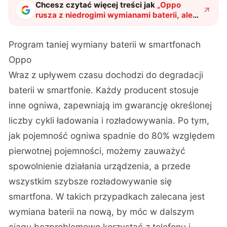
Chcesz czytać więcej treści jak
„
Oppo
rusza z niedrogimi wymianami baterii, ale
tylko dla wybranych
"
?
Program taniej wymiany baterii w smartfonach
Oppo
Wraz z upływem czasu dochodzi do degradacji
baterii w smartfonie. Każdy producent stosuje
inne ogniwa, zapewniają im gwarancję określonej
liczby cykli ładowania i rozładowywania. Po tym,
jak pojemność ogniwa spadnie do 80% względem
pierwotnej pojemności, możemy zauważyć
spowolnienie działania urządzenia, a przede
wszystkim szybsze rozładowywanie się
smartfona. W takich przypadkach zalecana jest
wymiana baterii na nową, by móc w dalszym
ciągu bezproblemowo korzystać z telefonu i