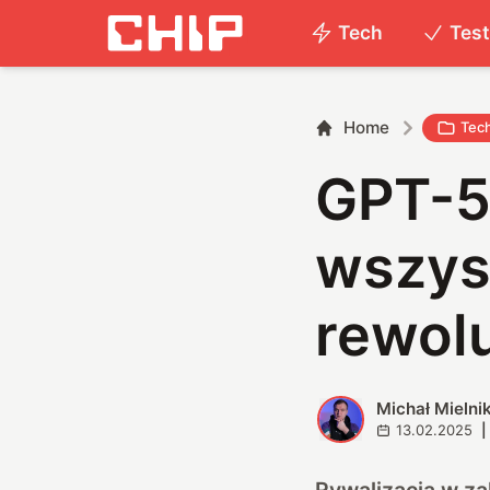
Tech
Tes
Home
Tec
GPT-5
wszys
rewol
Michał Mielni
M
13.02.2025
|
Rywalizacja w za