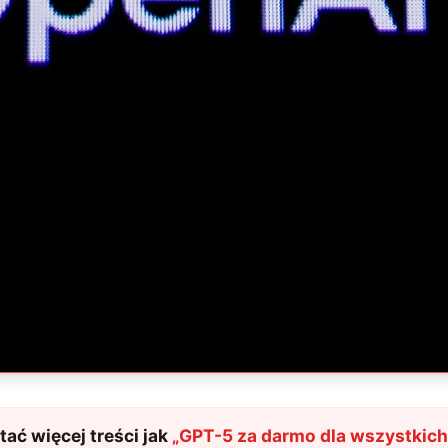
ać więcej treści jak
„
GPT-5 za darmo dla wszystkic