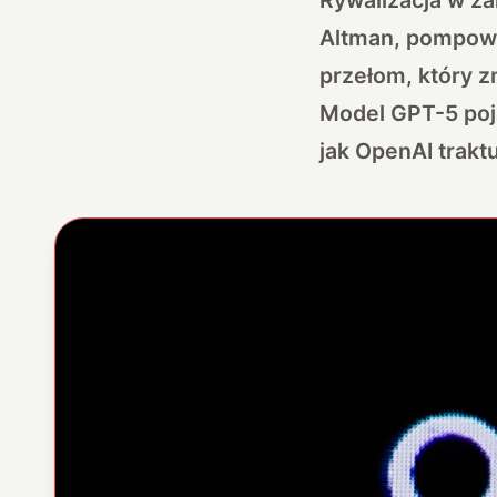
Altman, pompowa
przełom, który z
Model GPT-5 poja
jak OpenAI trakt