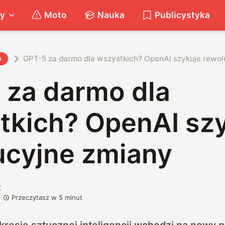
ty
Moto
Nauka
Publicystyka
GPT-5 za darmo dla wszystkich? OpenAI szykuje rewol
h
 za darmo dla
tkich? OpenAI sz
ucyjne zmiany
k
Przeczytasz w
5
minut
kresie sztucznej inteligencji wchodzi na nowy