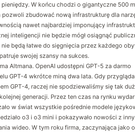
ta pieniędzy. W końcu chodzi o gigantyczne 500 m
ta pozwoli zbudować nową infrastrukturę dla nar
wnością nawet najbardziej imponujący infrastrukt
ej inteligencji nie będzie mógł osiągnąć publiczn
e nie będą łatwe do sięgnięcia przez każdego ob
patruje swojej szansy na sukces.
ama Altmana. OpenAI udostępni GPT-5 za darmo
elu GPT-4 wkrótce miną dwa lata. Gdy
przygląda
lem GPT-4
, raczej nie spodziewaliśmy się tak du
olejnej generacji. Przez ten czas na rynku wydar
ło w świat wszystkie pośrednie modele językow
iedziało
o3 i o3 mini
i pokazywało nowości z innyc
nia wideo. W tym roku firma, zaczynająca jako o