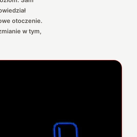
owiedział
rowe otoczenie.
 zmianie w tym,