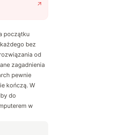
na początku
 każdego bez
 rozwiązania od
wane zagadnienia
arch
pewnie
nie kończą. W
żby do
komputerem w