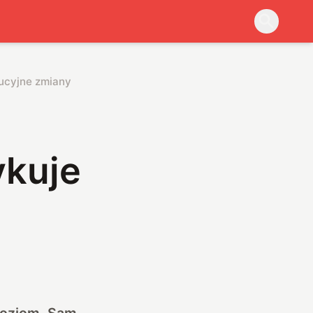
ucyjne zmiany
ykuje
 poziom. Sam