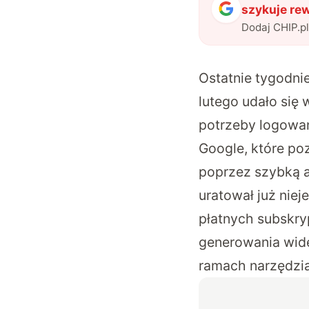
szykuje re
Dodaj CHIP.p
Ostatnie tygodni
lutego udało się
potrzeby logowa
Google, które po
poprzez szybką an
uratował już niej
płatnych subskr
generowania wide
ramach narzędzi