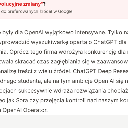
wolucyjne zmiany
"
?
l do preferowanych źródeł w Google
e były dla OpenAI wyjątkowo intensywne. Tylko 
 wprowadzić
wyszukiwarkę opartą o ChatGPT dla
nia
. Oprócz tego firma wdrożyła konkurencję dla
zwala skracać czas zagłębiania się w zaawanso
alizę treści z wielu źródeł.
ChatGPT Deep Rese
ednego studenta, ale na tym ambicje Open AI się 
ypcjach sukcesywnie wdraża rozwiązania chocia
o jak Sora czy przejęcia kontroli nad naszym 
a
OpenAI Operator
.