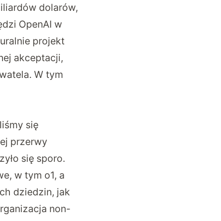
iliardów dolarów,
zędzi OpenAI w
uralnie projekt
ej akceptacji,
ywatela. W tym
liśmy się
żej przerwy
zyło się sporo.
e, w tym o1, a
h dziedzin, jak
rganizacja non-