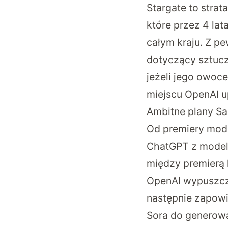
Stargate to stra
które przez 4 la
całym kraju. Z pe
dotyczący sztuczn
jeżeli jego owoc
miejscu OpenAI u
Ambitne plany S
Od premiery mod
ChatGPT z mode
między premierą k
OpenAI wypuszcza
następnie zapow
Sora do generowa