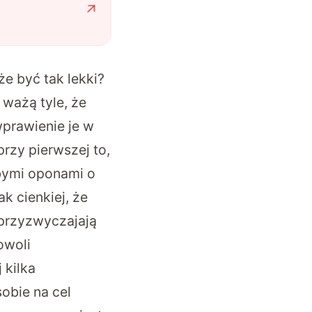
że być tak lekki?
ważą tyle, że
wprawienie je w
rzy pierwszej to,
bymi oponami o
k cienkiej, że
 przyzwyczajają
owoli
 kilka
sobie na cel