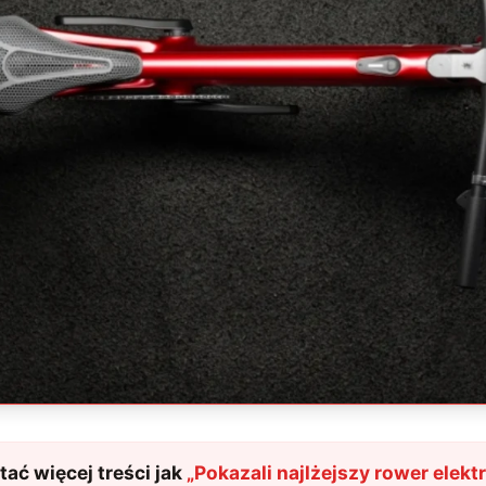
ać więcej treści jak
„
Pokazali najlżejszy rower elekt