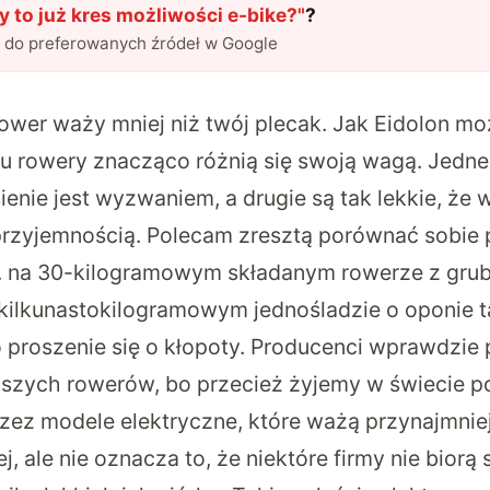
y to już kres możliwości e-bike?
"
?
l do preferowanych źródeł w Google
ower waży mniej niż twój plecak. Jak Eidolon mo
u rowery znacząco różnią się swoją wagą. Jedne 
enie jest wyzwaniem, a drugie są tak lekkie, że 
 przyjemnością. Polecam zresztą porównać sobie p
np. na 30-kilogramowym składanym rowerze z gru
 kilkunastokilogramowym jednośladzie o oponie ta
o proszenie się o kłopoty. Producenci wprawdzie
ższych rowerów, bo przecież żyjemy w świecie p
z modele elektryczne, które ważą przynajmniej
, ale nie oznacza to, że niektóre firmy nie biorą 