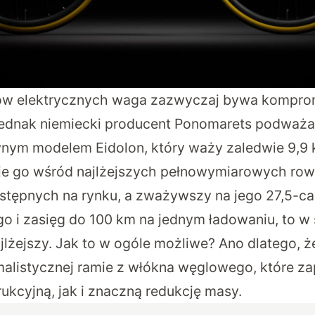
ów elektrycznych waga zazwyczaj bywa kompro
ednak niemiecki producent Ponomarets podważa 
ym modelem Eidolon, który waży zaledwie 9,9 
uje go wśród najlżejszych pełnowymiarowych ro
stępnych na rynku, a zważywszy na jego 27,5-c
 i zasięg do 100 km na jednym ładowaniu, to w s
lżejszy. Jak to w ogóle możliwe? Ano dlatego, ż
malistycznej ramie z włókna węglowego, które 
ukcyjną, jak i znaczną redukcję masy.