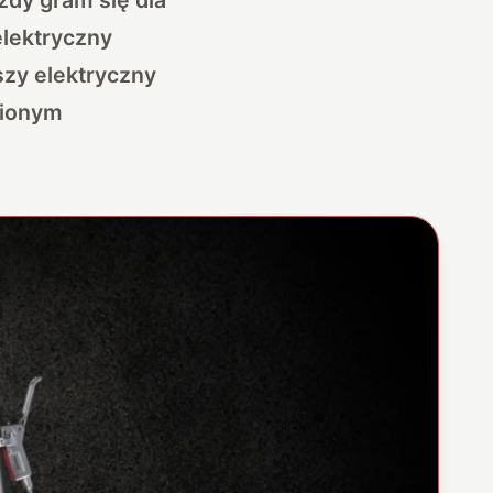
elektryczny
jszy elektryczny
wionym