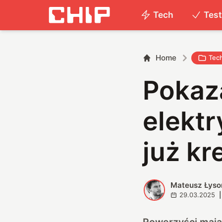
Tech
Tes
Home
Tec
Pokaza
elektr
już kr
Mateusz Łyso
M
29.03.2025
|
Rowerzyści mają