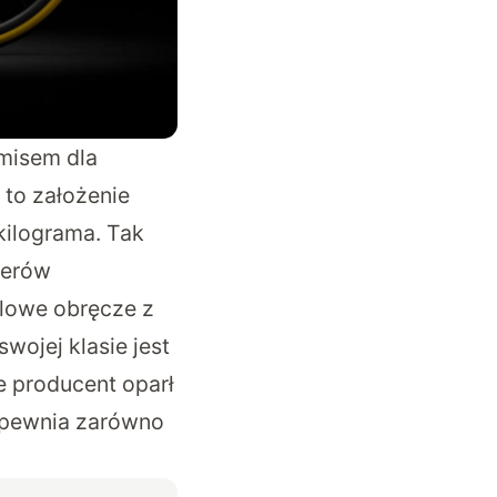
misem dla
to założenie
kilograma. Tak
werów
alowe obręcze z
wojej klasie jest
e producent oparł
zapewnia zarówno