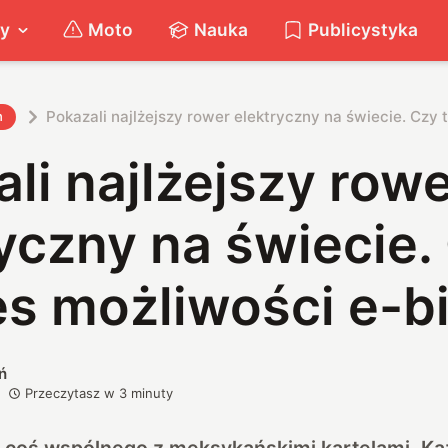
ty
Moto
Nauka
Publicystyka
Pokazali najlżejszy rower elektryczny na świecie. Czy 
h
li najlżejszy row
yczny na świecie.
es możliwości e-b
ń
Przeczytasz w
3
minuty
 coś wspólnego z meksykańskimi kartelami. Każ