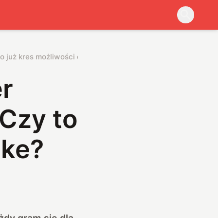
to już kres możliwości e-bike?
er
 Czy to
ike?
dy gram się dla