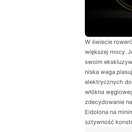
W świecie rower
większej mocy. J
swoim ekskluzywn
niska waga plas
elektrycznych do
włókna węglowego
zdecydowanie naj
Eidolona na mini
sztywność konstr