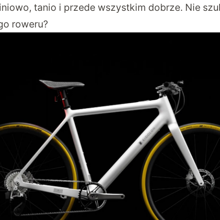
iniowo, tanio i przede wszystkim dobrze. Nie sz
go roweru?