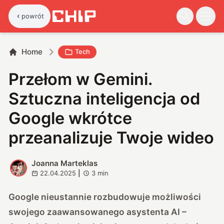
powrót
Home
Tech
Przełom w Gemini.
Sztuczna inteligencja od
Google wkrótce
przeanalizuje Twoje wideo
Joanna Marteklas
J
22.04.2025
|
3
min
Google nieustannie rozbudowuje możliwości
swojego zaawansowanego asystenta AI –