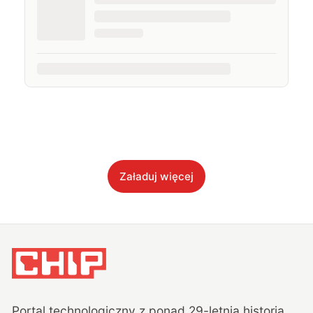
Załaduj więcej
Portal technologiczny z ponad
29
-letnią historią,