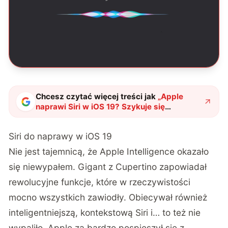
Chcesz czytać więcej treści jak
„
Apple
naprawi Siri w iOS 19? Szykuje się
gruntowna przebudowa
"
?
Siri do naprawy w iOS 19
Nie jest tajemnicą, że Apple Intelligence okazało
się niewypałem. Gigant z Cupertino zapowiadał
rewolucyjne funkcje, które w rzeczywistości
mocno wszystkich zawiodły. Obiecywał również
inteligentniejszą, kontekstową Siri i… to też nie
wypaliło. Apple za bardzo pospieszył się z