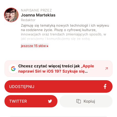
NAPISANE PRZEZ
J
Joanna Marteklas
Redaktor
Zajmuję się tematyką nowych technologii i ich wpływu
na codzienne życie. Piszę o cyfrowej kulturze,
innowacjach oraz trendach zmieniających sposób, w
jaki pracujemy i komunikujemy się ze sobą.
Szczególnie interesuje mnie relacja między rozwojem
jeszcze 15 słów ▸
technologii a współczesną popkulturą. W wolnych
chwilach zakopuję się w książkach i komiksach —
najczęściej w fantastyce i wuxia.
Chcesz czytać więcej treści jak
„
Apple
naprawi Siri w iOS 19? Szykuje się
gruntowna przebudowa
"
?
UDOSTĘPNIJ
TWITTER
Kopiuj