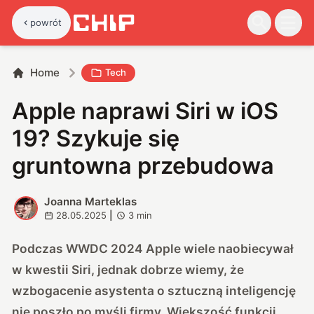
powrót
Home
Tech
Apple naprawi Siri w iOS
19? Szykuje się
gruntowna przebudowa
Joanna Marteklas
J
28.05.2025
|
3
min
Podczas WWDC 2024 Apple wiele naobiecywał
w kwestii Siri, jednak dobrze wiemy, że
wzbogacenie asystenta o sztuczną inteligencję
nie poszło po myśli firmy. Większość funkcji,