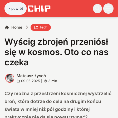
powrót
Home
Tech
Wyścig zbrojeń przeniósł
się w kosmos. Oto co nas
czeka
Mateusz Łysoń
M
09.05.2025
|
3
min
Czy można z przestrzeni kosmicznej wystrzelić
broń, która dotrze do celu na drugim końcu
świata w mniej niż pół godziny i której
praktycznie nie da się powstrzymać?