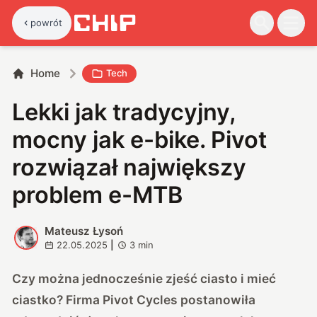
powrót
Home
Tech
Lekki jak tradycyjny,
mocny jak e-bike. Pivot
rozwiązał największy
problem e-MTB
Mateusz Łysoń
M
22.05.2025
|
3
min
Czy można jednocześnie zjeść ciasto i mieć
ciastko? Firma Pivot Cycles postanowiła