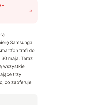
 –
rą
emierę Samsunga
martfon trafi do
 30 maja. Teraz
ją wszystkie
ające trzy
, co zaoferuje