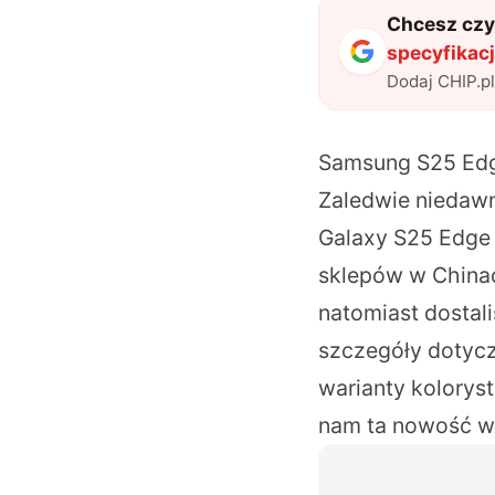
Chcesz czyt
specyfikacj
Dodaj CHIP.p
Samsung S25 Edg
Zaledwie niedawn
Galaxy S25 Edge j
sklepów w Chinac
natomiast dosta
szczegóły dotycz
warianty kolorys
nam ta nowość w 