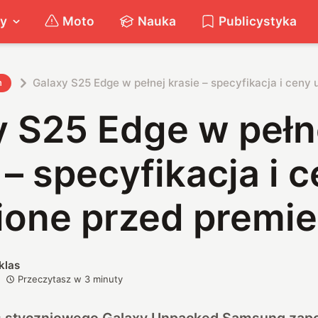
ty
Moto
Nauka
Publicystyka
Galaxy S25 Edge w pełnej krasie – specyfikacja i ceny
h
y S25 Edge w pełn
 – specyfikacja i 
ione przed premie
klas
Przeczytasz w
3
minuty
 styczniowego Galaxy Unpacked Samsung zapo