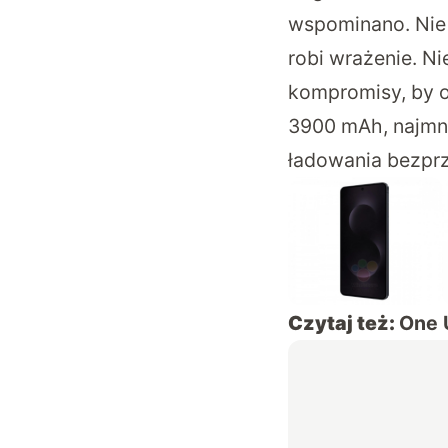
wspominano. Nie j
robi wrażenie. N
kompromisy, by o
3900 mAh, najmni
ładowania bezprz
Czytaj też:
One 