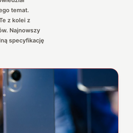
jego temat.
e z kolei z
ów. Najnowszy
ną specyfikację