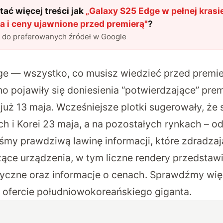
ać więcej treści jak
„
Galaxy S25 Edge w pełnej krasie
a i ceny ujawnione przed premierą
"
?
l do preferowanych źródeł w Google
e — wszystko, co musisz wiedzieć przed premie
o pojawiły się doniesienia “potwierdzające” pr
uż 13 maja. Wcześniejsze plotki sugerowały, że s
h i Korei 23 maja, a na pozostałych rynkach – od
liśmy
prawdziwą lawinę informacji
, które zdradza
ące urządzenia, w tym liczne rendery przedstawi
tyczne oraz informacje o cenach. Sprawdźmy więc
ofercie południowokoreańskiego giganta.