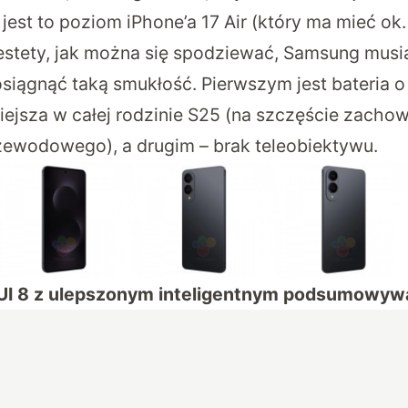
est to poziom iPhone’a 17 Air (który ma mieć ok. 
iestety, jak można się spodziewać, Samsung musi
siągnąć taką smukłość. Pierwszym jest bateria 
ejsza w całej rodzinie S25 (na szczęście zacho
ewodowego), a drugim – brak teleobiektywu.
UI 8 z ulepszonym inteligentnym podsumowyw