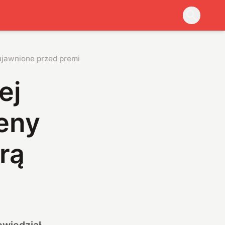
 ujawnione przed premierą
ej
ceny
rą
wiedział