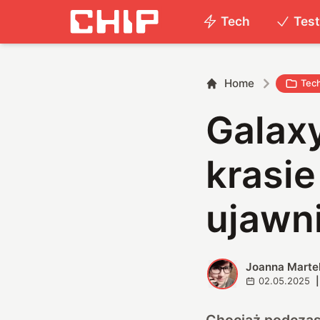
Tech
Tes
Home
Tec
Galax
krasie
ujawn
Joanna Marte
J
02.05.2025
|
Chociaż podczas