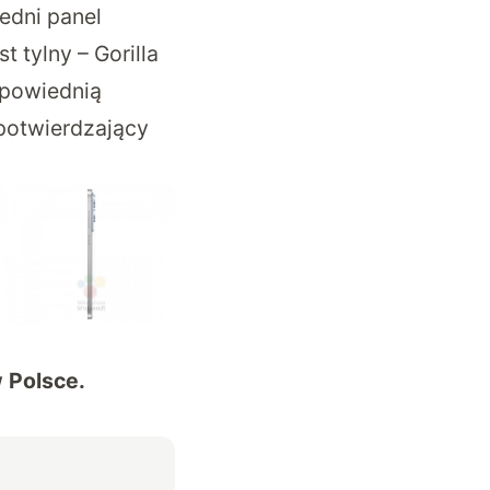
edni panel
 tylny – Gorilla
dpowiednią
 potwierdzający
w Polsce.