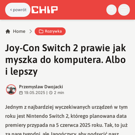
powrót
Home
Rozrywka
Joy-Con Switch 2 prawie jak
myszka do komputera. Albo
i lepszy
Przemysław Dwojacki
P
19.05.2025
2
min
|
Jednym z najbardziej wyczekiwanych urządzeń w tym
roku jest Nintendo Switch 2, którego planowana data
premiery przypada na 5 czerwca 2025 roku. Tak, to już
za parę tygodni, ale Japończycy, aby podsycić nasz