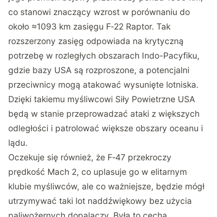
co stanowi znaczący wzrost w porównaniu do
około ≈1093 km zasięgu F‑22 Raptor. Tak
rozszerzony zasięg odpowiada na krytyczną
potrzebę w rozległych obszarach Indo-Pacyfiku,
gdzie bazy USA są rozproszone, a potencjalni
przeciwnicy mogą atakować wysunięte lotniska.
Dzięki takiemu myśliwcowi Siły Powietrzne USA
będą w stanie przeprowadzać ataki z większych
odległości i patrolować większe obszary oceanu i
lądu.
Oczekuje się również, że F‑47 przekroczy
prędkość Mach 2, co uplasuje go w elitarnym
klubie myśliwców, ale co ważniejsze, będzie mógł
utrzymywać taki lot naddźwiękowy bez użycia
paliwożernych dopalaczy. Była to cecha