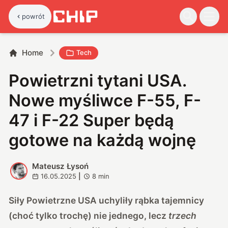
powrót
Home
Tech
Powietrzni tytani USA.
Nowe myśliwce F-55, F-
47 i F-22 Super będą
gotowe na każdą wojnę
Mateusz Łysoń
M
16.05.2025
|
8
min
Siły Powietrzne USA uchyliły rąbka tajemnicy
(choć tylko trochę) nie jednego, lecz
trzech