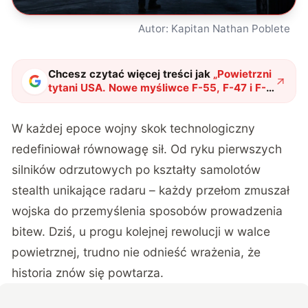
Autor: Kapitan Nathan Poblete
Chcesz czytać więcej treści jak
„
Powietrzni
tytani USA. Nowe myśliwce F-55, F-47 i F-
22 Super będą gotowe na każdą wojnę
"
?
W każdej epoce wojny skok technologiczny
redefiniował równowagę sił. Od ryku pierwszych
silników odrzutowych po kształty samolotów
stealth unikające radaru – każdy przełom zmuszał
wojska do przemyślenia sposobów prowadzenia
bitew. Dziś, u progu kolejnej rewolucji w walce
powietrznej, trudno nie odnieść wrażenia, że
historia znów się powtarza.