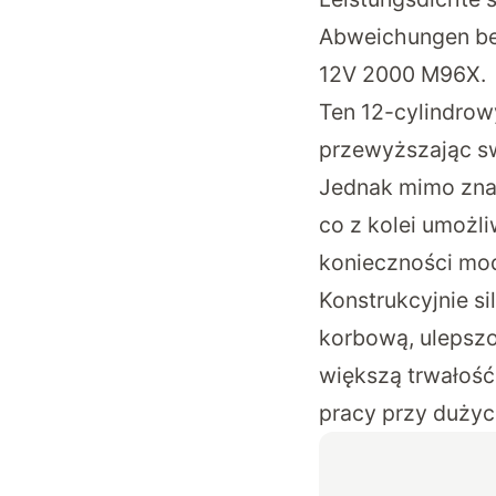
Abweichungen be
12V 2000 M96X.
Ten 12-cylindrow
przewyższając sw
Jednak mimo zna
co z kolei umożl
konieczności mode
Konstrukcyjnie s
korbową, ulepszo
większą trwałość
pracy przy dużyc