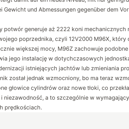
i Gewicht und Abmessungen gegenüber dem Vor
y potwór generuje aż 2222 koni mechanicznych
ojego poprzednika, czyli 12V2000 M96X, który 
cznie większej mocy,
M96Z
zachowuje podobne 
iwia jego instalację w dotychczasowych jednost
rnizacji istniejących jachtów lub zmieniania pr
ilnik został jednak wzmocniony, bo ma teraz wzm
ne głowice cylindrów oraz nowe tłoki, co przekła
 i niezawodność, a to szczególnie w wymagają
h prędkościach.