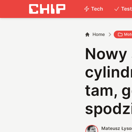
Tech
Tes
Home
Mot
Nowy s
cylin
tam, g
spodz
Mateusz Łyso
M