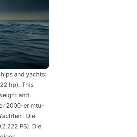
hips and yachts:
22 hp). This
 weight and
er 2000-er mtu-
Yachten : Die
(2.222 PS). Die
ügigen