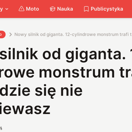
ty
Moto
Nauka
Publicystyka
Nowy silnik od giganta. 12-cylindrowe monstrum trafi 
o
ilnik od giganta. 
drowe monstrum tr
dzie się nie
iewasz
ń