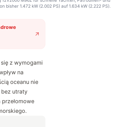
 12V2000 M96Z für schnelle Yachten, Patrouillen- und
n bisher 1.472 kW (2.002 PS) auf 1.634 kW (2.222 PS).
indrowe
a się z wymogami
 wpływ na
cią oceanu nie
 bez utraty
ła przełomowe
morskiego.