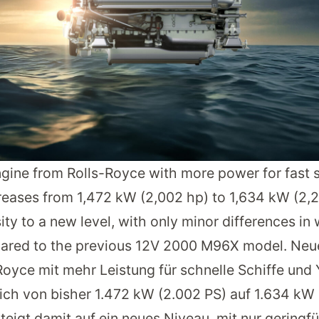
ine from Rolls-Royce with more power for fast s
reases from 1,472 kW (2,002 hp) to 1,634 kW (2,2
ty to a new level, with only minor differences in
ared to the previous 12V 2000 M96X model. Neu
oyce mit mehr Leistung für schnelle Schiffe und 
ich von bisher 1.472 kW (2.002 PS) auf 1.634 kW 
teigt damit auf ein neues Niveau, mit nur geringf