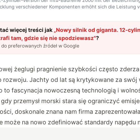
2-Zylinder-Version der mtu-Baureihe 2000 mit der Bezeichnung
icklung verschiedener Komponenten erhöht sich die Leistung vo
ać więcej treści jak
„
Nowy silnik od giganta. 12-cyl
afi tam, gdzie się nie spodziewasz
"
?
l do preferowanych źródeł w Google
owej żeglugi pragnienie szybkości często zderz
rozwoju. Jachty od lat są krytykowane za swój
 to fascynacja nowoczesną technologią i wolnoś
 gdy przemysł morski stara się ograniczyć emisje
ości, doskonale znana nam firma zaprezentowa
re może na nowo zdefiniować standardy napędu 