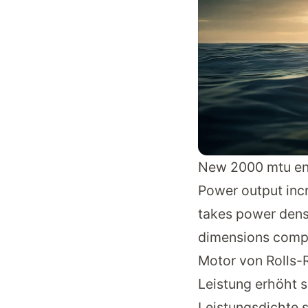
New 2000 mtu eng
Power output inc
takes power densi
dimensions comp
Motor von Rolls-R
Leistung erhöht s
Leistungsdichte s