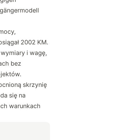
gängermodell
 mocy,
osiągał 2002 KM.
wymiary i wagę,
kach bez
ojektów.
ocnioną skrzynię
da się na
cych warunkach