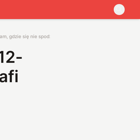
tam, gdzie się nie spodziewasz
12-
afi