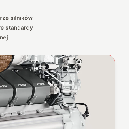
ze silników
we standardy
nej.