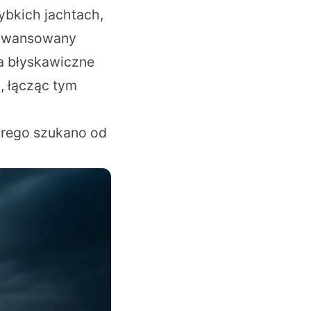
ybkich jachtach,
zaawansowany
a błyskawiczne
, łącząc tym
tórego szukano od