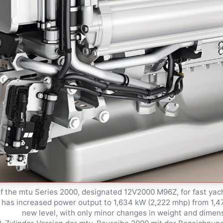
f the mtu Series 2000, designated 12V2000 M96Z, for fast yacht
 has increased power output to 1,634 kW (2,222 mhp) from 1,4
new level, with only minor changes in weight and dime