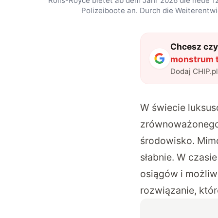
Rolls-Royce bietet ab dem Jahr 2026 die neue 1
Polizeiboote an. Durch die Weiterentw
Chcesz czyt
monstrum tr
Dodaj CHIP.p
W świecie luksus
zrównoważonego 
środowisko. Mimo
słabnie. W czasie
osiągów i możliw
rozwiązanie, któ