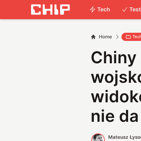
Tech
Tes
Home
Tec
Chiny
wojsk
widok
nie da
Mateusz Łyso
M