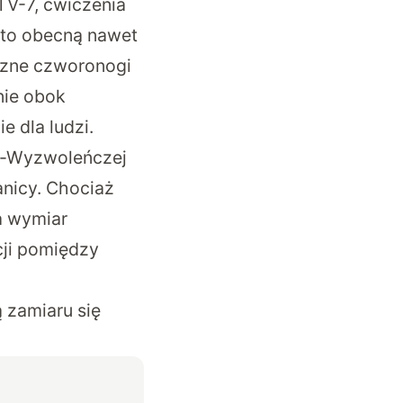
V-7, ćwiczenia
i to obecną nawet
czne czworonogi
nie obok
 dla ludzi.
wo-Wyzwoleńczej
anicy. Chociaż
ma wymiar
cji pomiędzy
 zamiaru się