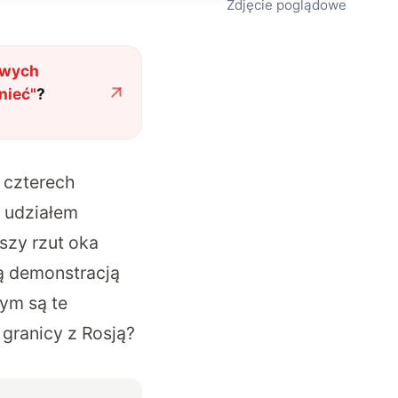
Zdjęcie poglądowe
owych
nieć
"
?
 czterech
z udziałem
szy rzut oka
tą demonstracją
ym są te
 granicy z Rosją?