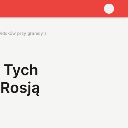
doków przy granicy z Rosją nie da się zapomnieć
 Tych
 Rosją