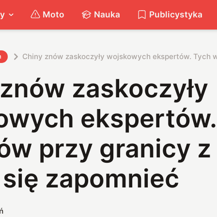
ty
Moto
Nauka
Publicystyka
Chiny znów zaskoczyły wojskowych ekspertów. Tych wi
h
 znów zaskoczyły
owych ekspertów.
ów przy granicy z
 się zapomnieć
ń