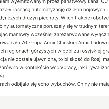
iałem wyemitowanym przez państwowy kanał CCT
ukazały rosnącą automatyzację działań bojowych 
dynczych drużyn piechoty. W ich trakcie roboty
biny automatyczne poruszały się w trudnym tere
ując manewry wcześniej zarezerwowane wyłącznie
owadziła 76. Grupa Armii Chińskiej Armii Ludo
ch regionach górzystych w pobliżu rosyjskiej gr
cja nie została ujawniona, to bliskość do Rosji 
 zarówno w kontekście współpracy, jak i rywaliza
ą.
rach odbijało się echo wybuchów. Chiny nie mają