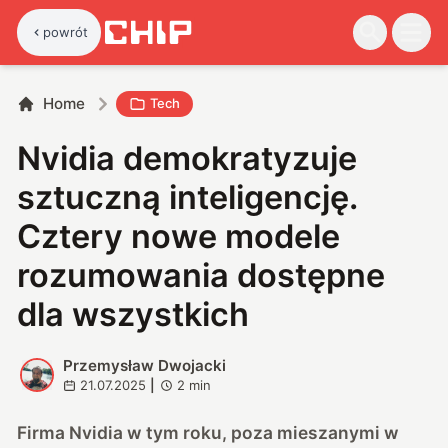
powrót
Home
Tech
Nvidia demokratyzuje
sztuczną inteligencję.
Cztery nowe modele
rozumowania dostępne
dla wszystkich
Przemysław Dwojacki
P
21.07.2025
|
2
min
Firma Nvidia w tym roku, poza mieszanymi w