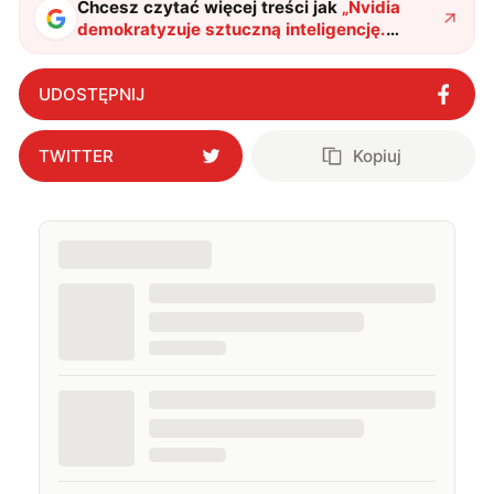
Chcesz czytać więcej treści jak
„
Nvidia
demokratyzuje sztuczną inteligencję.
Cztery nowe modele rozumowania
dostępne dla wszystkich
"
?
UDOSTĘPNIJ
TWITTER
Kopiuj