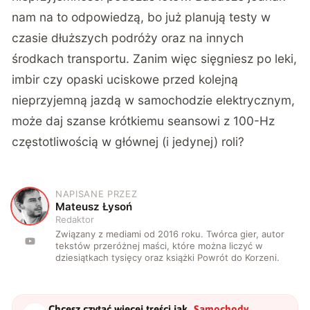
nam na to
odpowiedzą
, bo już planują testy w
czasie dłuższych podróży oraz na innych
środkach transportu. Zanim więc sięgniesz po leki,
imbir czy opaski uciskowe przed kolejną
nieprzyjemną jazdą w samochodzie elektrycznym,
może daj szanse krótkiemu seansowi z 100-Hz
częstotliwością w głównej (i jedynej) roli?
NAPISANE PRZEZ
M
Mateusz Łysoń
Redaktor
Związany z mediami od 2016 roku. Twórca gier, autor
tekstów przeróżnej maści, które można liczyć w
dziesiątkach tysięcy oraz książki Powrót do Korzeni.
Chcesz czytać więcej treści jak
„
Samochody