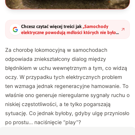
Chcesz czytać więcej treści jak
„
Samochody
elektryczne powodują mdłości których nie było
w spalinowych. Rozwiązanie jest prostsze niż
myślisz
"
?
Za chorobę lokomocyjną w samochodach
odpowiada zniekształcony dialog między
błędnikiem w uchu wewnętrznym a tym, co widzą
oczy. W przypadku tych elektrycznych problem
ten wzmaga jednak regeneracyjne hamowanie. To
właśnie ono generuje nieregularne sygnały ruchu o
niskiej częstotliwości, a te tylko pogarszają
sytuację. Co jednak byłoby, gdyby ulgę przyniosło
po prostu… naciśnięcie “play”?