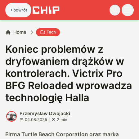
powrót
Home
Tech
Koniec problemów z
dryfowaniem drążków w
kontrolerach. Victrix Pro
BFG Reloaded wprowadza
technologię Halla
Przemysław Dwojacki
P
04.08.2025
|
2
min
Firma Turtle Beach Corporation oraz marka