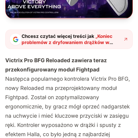
Chcesz czytać więcej treści jak
„
Koniec
problemów z dryfowaniem drążków w
kontrolerach. Victrix Pro BFG Reloaded
wprowadza technologię Halla
"
?
Victrix Pro BFG Reloaded zawiera teraz
przekonfigurowany moduł Fightpad
Następca popularnego kontrolera Victrix Pro BFG,
nowy Reloaded ma przeprojektowany moduł
Fightpad. Został on zoptymalizowany
ergonomicznie, by gracz mógł oprzeć nadgarstek
na uchwycie i mieć kluczowe przyciski w zasięgu
ręki. Kontroler wyposażono w drążki i spusty z
efektem Halla, co było jedną z najbardziej