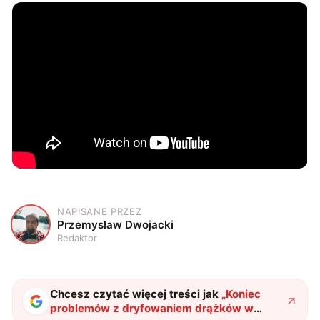
NAPISANE PRZEZ
P
Przemysław Dwojacki
Redaktor
Chcesz czytać więcej treści jak
„
Koniec
problemów z dryfowaniem drążków w