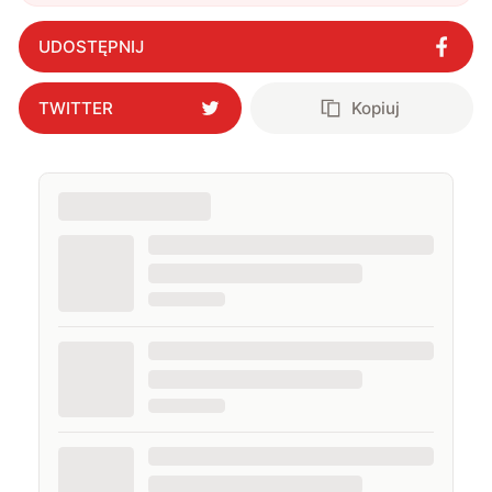
kontrolerach. Victrix Pro BFG Reloaded
wprowadza technologię Halla
"
?
UDOSTĘPNIJ
TWITTER
Kopiuj