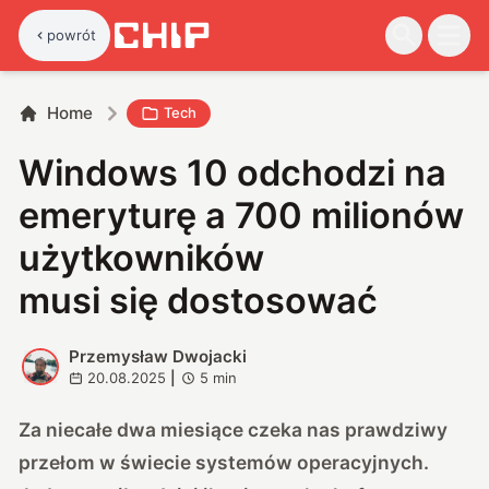
powrót
Home
Tech
Windows 10 odchodzi na
emeryturę a 700 milionów
użytkowników
musi się dostosować
Przemysław Dwojacki
P
20.08.2025
|
5
min
Za niecałe dwa miesiące czeka nas prawdziwy
przełom w świecie systemów operacyjnych.