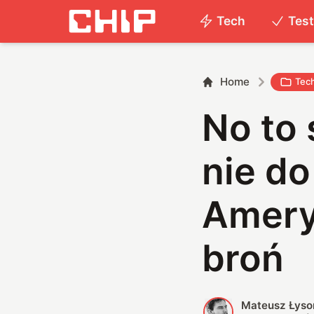
Tech
Tes
Home
Tec
No to 
nie do
Amery
broń
Mateusz Łyso
M