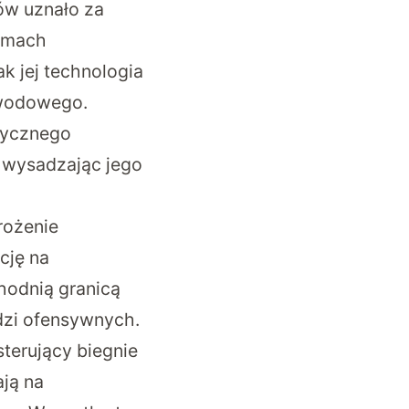
ów uznało za
temach
k jej technologia
owodowego
.
izycznego
u wysadzając jego
rożenie
cję na
hodnią granicą
dzi ofensywnych.
sterujący biegnie
ają na