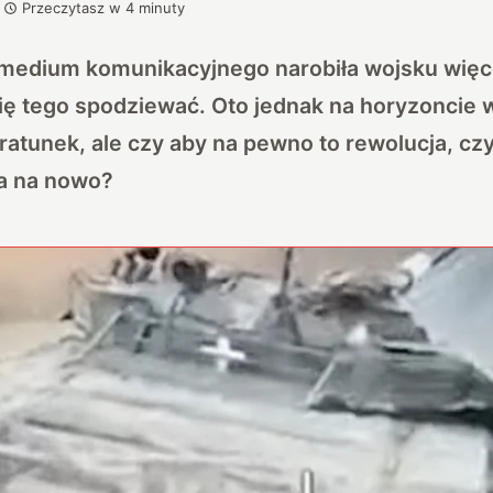
Przeczytasz w
4
minuty
medium komunikacyjnego narobiła wojsku więc
ię tego spodziewać. Oto jednak na horyzoncie 
atunek, ale czy aby na pewno to rewolucja, c
ła na nowo?