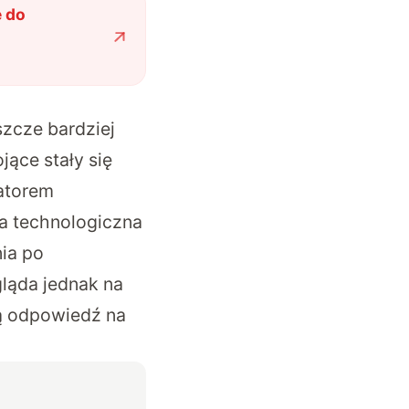
e do
szcze bardziej
ące stały się
ratorem
na technologiczna
ia po
ląda jednak na
ną odpowiedź na