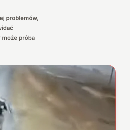
ej problemów,
widać
zy może próba