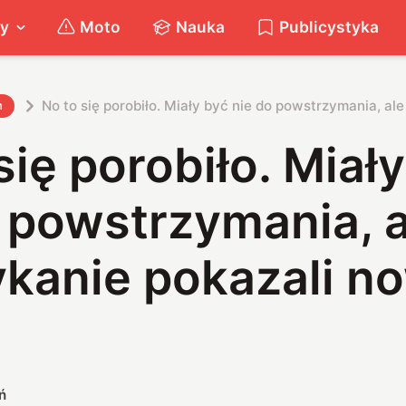
ty
Moto
Nauka
Publicystyka
No to się porobiło. Miały być nie do powstrzymania, a
h
się porobiło. Miał
 powstrzymania, a
kanie pokazali n
ń