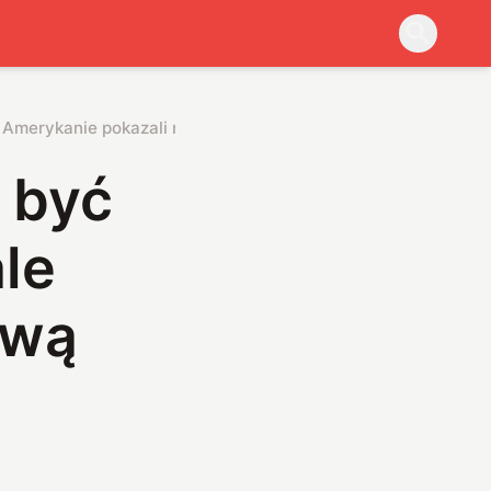
le Amerykanie pokazali nową broń
y być
le
ową