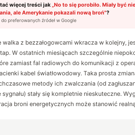
ać więcej treści jak
„
No to się porobiło. Miały być ni
nia, ale Amerykanie pokazali nową broń
"
?
l do preferowanych źródeł w Google
e walka z bezzałogowcami wkracza w kolejny, je
ap. W ostatnich miesiącach szczególnie niepokoj
tóre zamiast fal radiowych do komunikacji z ope
racienki kabel światłowodowy. Taka prosta zmia
ychczasowe metody ich zwalczania (od zagłuszan
sygnału) stały się kompletnie nieskuteczne. Wyg
racja broni energetycznych może stanowić real