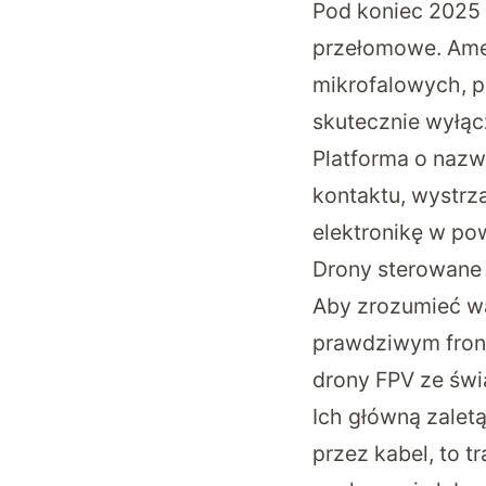
Pod koniec 2025 
przełomowe. Amer
mikrofalowych, p
skutecznie wyłą
Platforma o nazwi
kontaktu, wystrz
elektronikę w pow
Drony sterowane
Aby zrozumieć wa
prawdziwym fronc
drony FPV ze świ
Ich główną zaletą
przez kabel, to t