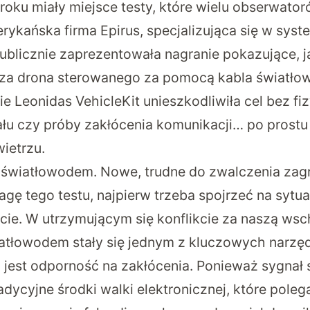
roku miały miejsce testy, które wielu obserwator
ykańska firma Epirus, specjalizująca się w sys
ublicznie zaprezentowała nagranie pokazujące, ja
cza drona sterowanego za pomocą kabla światł
e Leonidas VehicleKit unieszkodliwiła cel bez f
ału czy próby zakłócenia komunikacji… po prost
ietrzu.
 światłowodem. Nowe, trudne do zwalczenia zag
gę tego testu, najpierw trzeba spojrzeć na sytua
ie. W utrzymującym się konflikcie za naszą wsc
atłowodem stały się jednym z kluczowych narzę
 jest odporność na zakłócenia. Ponieważ sygnał 
radycyjne środki walki elektronicznej, które poleg