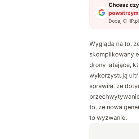
Chcesz czyt
powstrzyma
Dodaj CHIP.p
Wygląda na to, ż
skomplikowany et
drony latające, k
wykorzystują ult
sprawiła, że dot
przechwytywanie 
to, że nowa gene
to wyzwanie.