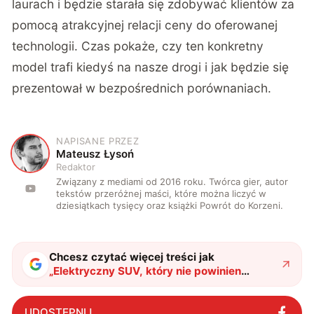
laurach i będzie starała się zdobywać klientów za
pomocą atrakcyjnej relacji ceny do oferowanej
technologii. Czas pokaże, czy ten konkretny
model trafi kiedyś na nasze drogi i jak będzie się
prezentował w bezpośrednich porównaniach.
NAPISANE PRZEZ
M
Mateusz Łysoń
Redaktor
Związany z mediami od 2016 roku. Twórca gier, autor
tekstów przeróżnej maści, które można liczyć w
dziesiątkach tysięcy oraz książki Powrót do Korzeni.
Chcesz czytać więcej treści jak
„
Elektryczny SUV, który nie powinien
istnieć. Jak można oferować aż tyle w
takiej cenie?
"
?
UDOSTĘPNIJ