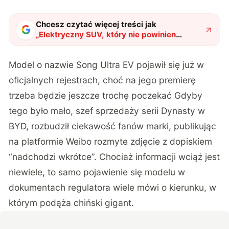
Chcesz czytać więcej treści jak
„
Elektryczny SUV, który nie powinien
istnieć. Jak można oferować aż tyle w
takiej cenie?
"
?
Model o nazwie Song Ultra EV pojawił się już w
oficjalnych rejestrach, choć na jego premierę
trzeba będzie jeszcze trochę poczekać Gdyby
tego było mało, szef sprzedaży serii Dynasty w
BYD, rozbudził ciekawość fanów marki, publikując
na platformie Weibo rozmyte zdjęcie z dopiskiem
“nadchodzi wkrótce”. Chociaż informacji wciąż jest
niewiele, to samo pojawienie się modelu w
dokumentach regulatora wiele mówi o kierunku, w
którym podąża chiński gigant.