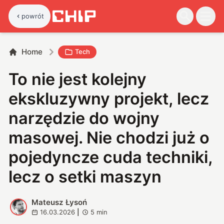
powrót
Home
Tech
To nie jest kolejny
ekskluzywny projekt, lecz
narzędzie do wojny
masowej. Nie chodzi już o
pojedyncze cuda techniki,
lecz o setki maszyn
Mateusz Łysoń
M
16.03.2026
|
5
min