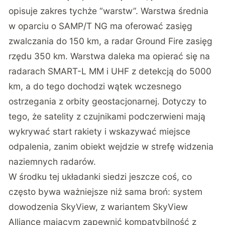
opisuje zakres tychże “warstw”
. Warstwa średnia
w oparciu o SAMP/T NG ma oferować zasięg
zwalczania do 150 km, a radar Ground Fire zasięg
rzędu 350 km. Warstwa daleka ma opierać się na
radarach SMART-L MM i UHF z detekcją do 5000
km, a do tego dochodzi wątek wczesnego
ostrzegania z orbity geostacjonarnej. Dotyczy to
tego, że satelity z czujnikami podczerwieni mają
wykrywać start rakiety i wskazywać miejsce
odpalenia, zanim obiekt wejdzie w strefę widzenia
naziemnych radarów.
W środku tej układanki siedzi jeszcze coś, co
często bywa ważniejsze niż sama broń: system
dowodzenia SkyView, z wariantem SkyView
Alliance mającym zapewnić kompatybilność z