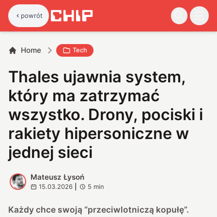
powrót
Home
Tech
Thales ujawnia system,
który ma zatrzymać
wszystko. Drony, pociski i
rakiety hipersoniczne w
jednej sieci
Mateusz Łysoń
M
15.03.2026
|
5
min
Każdy chce swoją “przeciwlotniczą kopułę”.