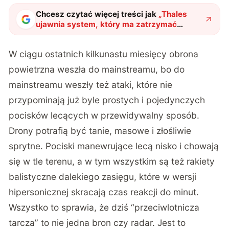
Chcesz czytać więcej treści jak
„
Thales
ujawnia system, który ma zatrzymać
wszystko. Drony, pociski i rakiety
hipersoniczne w jednej sieci
"
?
W ciągu ostatnich kilkunastu miesięcy obrona
powietrzna weszła do mainstreamu, bo do
mainstreamu weszły też ataki, które nie
przypominają już byle prostych i pojedynczych
pocisków lecących w przewidywalny sposób.
Drony potrafią być tanie, masowe i złośliwie
sprytne. Pociski manewrujące lecą nisko i chowają
się w tle terenu, a w tym wszystkim są też rakiety
balistyczne dalekiego zasięgu, które w wersji
hipersonicznej skracają czas reakcji do minut.
Wszystko to sprawia, że dziś “przeciwlotnicza
tarcza” to nie jedna bron czy radar. Jest to