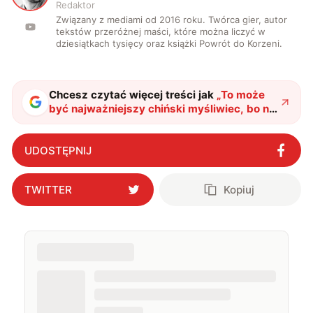
już temat na zupełnie inny artykuł
.
Źródła:
Army Recognition
,
SCMP
NAPISANE PRZEZ
M
Mateusz Łysoń
Redaktor
Związany z mediami od 2016 roku. Twórca gier, autor
tekstów przeróżnej maści, które można liczyć w
dziesiątkach tysięcy oraz książki Powrót do Korzeni.
Chcesz czytać więcej treści jak
„
To może
być najważniejszy chiński myśliwiec, bo nie
powstał tylko dla Chin
"
?
UDOSTĘPNIJ
TWITTER
Kopiuj