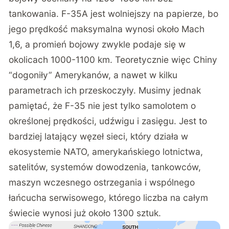
kilka lat
W porównaniach J-35AE z F-35A bardzo łatwo
wpaść w pułapkę liczb. Chińska maszyna ma dwa
silniki, szacowaną prędkość maksymalną Mach
1,8-2,0, pułap około 16000 metrów i promień
bojowy oceniany na 1200-1350 km bez
tankowania. F-35A jest wolniejszy na papierze, bo
jego prędkość maksymalna wynosi około Mach
1,6, a promień bojowy zwykle podaje się w
okolicach 1000-1100 km. Teoretycznie więc Chiny
“dogoniły” Amerykanów, a nawet w kilku
parametrach ich przeskoczyły. Musimy jednak
pamiętać, że F-35 nie jest tylko samolotem o
określonej prędkości, udźwigu i zasięgu. Jest to
bardziej latający węzeł sieci, który działa w