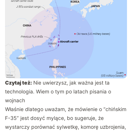
ekosystemie NATO, amerykańskiego lotnictwa,
satelitów, systemów dowodzenia, tankowców,
maszyn wczesnego ostrzegania i wspólnego
łańcucha serwisowego, którego liczba na całym
świecie wynosi już około 1300 sztuk.
Czytaj też:
Nie uwierzysz, jak ważna jest ta