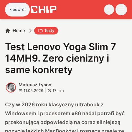
powrót
Home
Testy
Test Lenovo Yoga Slim 7
14MH9. Zero cienizny i
same konkrety
Mateusz Łysoń
M
11.05.2026
|
17
min
Czy w 2026 roku klasyczny ultrabook z
Windowsem i procesorem x86 nadal potrafi być
przekonującą odpowiedzią na coraz silniejszą
pozycję lekkich MacBooków i rosnącą presję ze