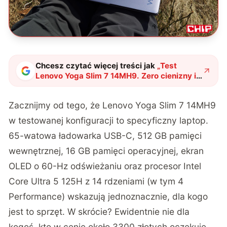
Chcesz czytać więcej treści jak
„
Test
Lenovo Yoga Slim 7 14MH9. Zero cienizny i
same konkrety
"
?
Zacznijmy od tego, że Lenovo Yoga Slim 7 14MH9
w testowanej konfiguracji to specyficzny laptop.
65-watowa ładowarka USB-C, 512 GB pamięci
wewnętrznej, 16 GB pamięci operacyjnej, ekran
OLED o 60-Hz odświeżaniu oraz procesor Intel
Core Ultra 5 125H z 14 rdzeniami (w tym 4
Performance) wskazują jednoznacznie, dla kogo
jest to sprzęt. W skrócie? Ewidentnie nie dla
kogoś, kto w cenie około 3300 złotych oczekuje